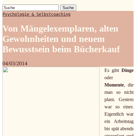
Suche
Psychologie & Selbstcoaching
Von Mängelexemplaren, alten
Gewohnheiten und neuem
Bewusstsein beim Bücherkauf
04/03/2014
Es gibt
Dinge
oder
Momente
, die
man so nicht
plant. Gestern
war so einer.
Eigentlich war
ein Arbeitstag
bis spät abends
eingeplant und