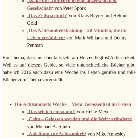
‚Wake up! Aufbruch in eine ausgeschlafene
Gesellschaft‘
von Peter Spork
‚Das Zeitsparbuch‘
von Klaus Beyrer und Helmut
Gold
‚
Das Achtsamkeitstraining – 20 Minuten, die ihr
Leben verändern‘
von Mark Williams und Denny
Penman
Ein Thema, dass mir ebenfalls sehr am Herzen liegt ist Achtsamkeit.
Weil es auf diesem Gebiet so viele unterschiedliche Bücher gibt,
habe ich 2016 auch dazu eine Woche ins Leben gerufen und tolle
Bücher zum Thema vorgestellt.
Die Achtsamkeits-Woche – Mehr Gelassenheit im Leben
‚Das seh ich entspannt‘
von Heike Meyer
‚Calm – Gelassen werden und die Welt verändern‘
von Michael A. Smith
‚Anleitung zur Achtsamkeit‘
von Mike Annesley