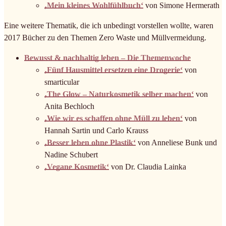
‚Mein kleines Wohlfühlbuch‘
von Simone Hermerath
Eine weitere Thematik, die ich unbedingt vorstellen wollte, waren
2017 Bücher zu den Themen Zero Waste und Müllvermeidung.
Bewusst & nachhaltig leben – Die Themenwoche
‚Fünf Hausmittel ersetzen eine Drogerie‘
von
smarticular
‚The Glow – Naturkosmetik selber machen‘
von
Anita Bechloch
‚
Wie wir es schaffen ohne Müll zu leben‘
von
Hannah Sartin und Carlo Krauss
‚Besser leben ohne Plastik‘
von Anneliese Bunk und
Nadine Schubert
‚Vegane Kosmetik‘
von Dr. Claudia Lainka