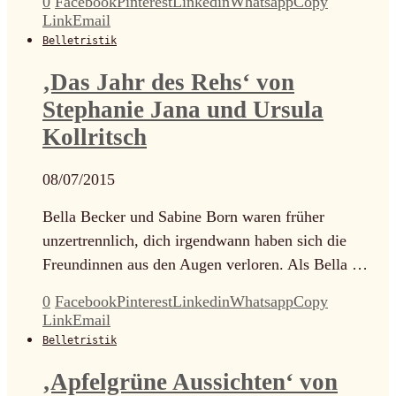
0
Facebook
Pinterest
Linkedin
Whatsapp
Copy
Link
Email
Belletristik
‚Das Jahr des Rehs‘ von
Stephanie Jana und Ursula
Kollritsch
08/07/2015
Bella Becker und Sabine Born waren früher
unzertrennlich, dich irgendwann haben sich die
Freundinnen aus den Augen verloren. Als Bella …
0
Facebook
Pinterest
Linkedin
Whatsapp
Copy
Link
Email
Belletristik
‚Apfelgrüne Aussichten‘ von