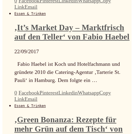
0
Facebook
Pinterest
Linkedin
Whatsapp
Copy
Link
Email
Essen & Trinken
‚It’s Market Day – Marktfrisch
auf den Teller‘ von Fabio Haebel
22/09/2017
Fabio Haebel ist Koch und Hotelfachmann und
gründete 2010 die Catering-Agentur ‚Tarterie St.
Pauli‘ in Hamburg. Dem folgte ein …
0
Facebook
Pinterest
Linkedin
Whatsapp
Copy
Link
Email
Essen & Trinken
‚Green Bonanza: Rezepte für
mehr Grün auf dem Tisch‘ von