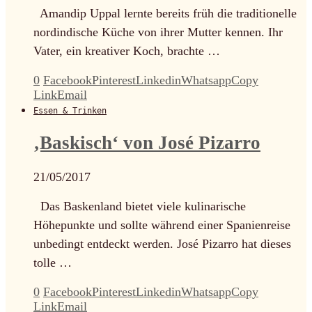
Amandip Uppal lernte bereits früh die traditionelle
nordindische Küche von ihrer Mutter kennen. Ihr
Vater, ein kreativer Koch, brachte …
0
Facebook
Pinterest
Linkedin
Whatsapp
Copy
Link
Email
Essen & Trinken
‚Baskisch‘ von José Pizarro
21/05/2017
Das Baskenland bietet viele kulinarische
Höhepunkte und sollte während einer Spanienreise
unbedingt entdeckt werden. José Pizarro hat dieses
tolle …
0
Facebook
Pinterest
Linkedin
Whatsapp
Copy
Link
Email