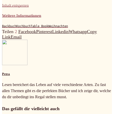
Inhalt entsperren
Weitere Informationen
Backbuch
Kochbuch
Table Book
Weihnachten
Teilen
2
Facebook
Pinterest
Linkedin
Whatsapp
Copy
Link
Email
Petra
Lesen bereichert das Leben auf viele verschiedene Arten. Zu fast
allen Themen gibt es die perfekten Bücher und ich zeige dir, welche
du dir unbedingt ins Regal stellen musst.
Das gefällt dir vielleicht auch