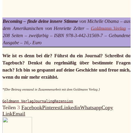
Becoming – finde deine innere Stimme
von Michelle Obama – aus
dem Amerikanischen von Henriette Zelter –
Goldmann Verlag
–
208 Seiten – zweifarbig – ISBN 978-3-442-31569-7 – Gebundene
Ausgabe – 16,- Euro
Wie ist es denn bei dir? Führst du ein Journal? Schreibst du
Tagebuch? Denkst du regelmäßig über bestimmte Fragen
nach? Ich bin so gespannt auf deine Geschichte und freue mich,
wenn du mir mehr erzählst.
*{Der Beitrag entstand in Zusammenarbeit mit dem Goldmann Verlag.}
Goldmann Verlag
Journaling
Rezension
Teilen
3
Facebook
Pinterest
Linkedin
Whatsapp
Copy
Link
Email