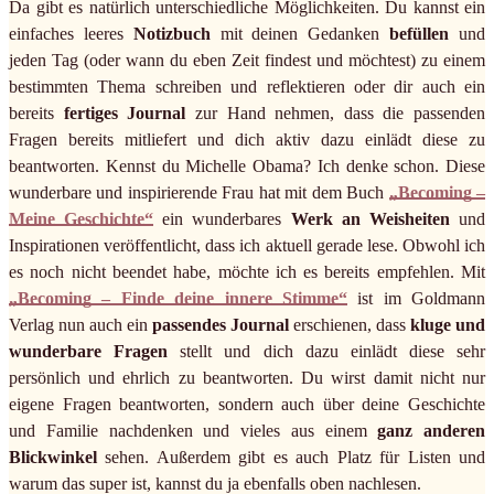
Da gibt es natürlich unterschiedliche Möglichkeiten. Du kannst ein
einfaches leeres
Notizbuch
mit deinen Gedanken
befüllen
und
jeden Tag (oder wann du eben Zeit findest und möchtest) zu einem
bestimmten Thema schreiben und reflektieren oder dir auch ein
bereits
fertiges Journal
zur Hand nehmen, dass die passenden
Fragen bereits mitliefert und dich aktiv dazu einlädt diese zu
beantworten. Kennst du Michelle Obama? Ich denke schon. Diese
wunderbare und inspirierende Frau hat mit dem Buch
„Becoming –
Meine Geschichte“
ein wunderbares
Werk an Weisheiten
und
Inspirationen veröffentlicht, dass ich aktuell gerade lese. Obwohl ich
es noch nicht beendet habe, möchte ich es bereits empfehlen. Mit
„Becoming – Finde deine innere Stimme“
ist im Goldmann
Verlag nun auch ein
passendes Journal
erschienen, dass
kluge und
wunderbare Fragen
stellt und dich dazu einlädt diese sehr
persönlich und ehrlich zu beantworten. Du wirst damit nicht nur
eigene Fragen beantworten, sondern auch über deine Geschichte
und Familie nachdenken und vieles aus einem
ganz anderen
Blickwinkel
sehen. Außerdem gibt es auch Platz für Listen und
warum das super ist, kannst du ja ebenfalls oben nachlesen.