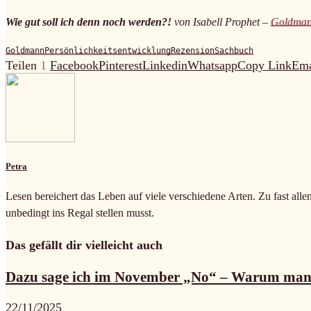
Wie gut soll ich denn noch werden?!
von Isabell Prophet –
Goldma
Goldmann
Persönlichkeitsentwicklung
Rezension
Sachbuch
Teilen
1
Facebook
Pinterest
Linkedin
Whatsapp
Copy Link
Ema
Petra
Lesen bereichert das Leben auf viele verschiedene Arten. Zu fast alle
unbedingt ins Regal stellen musst.
Das gefällt dir vielleicht auch
Dazu sage ich im November „No“ – Warum man.
22/11/2025