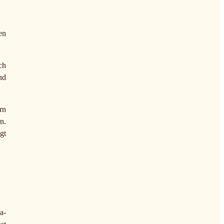
en
ch
nd
rn
n.
gt
a-