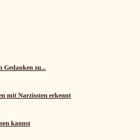
n Gedanken zu...
n mit Narzissten erkennt
nen kannst