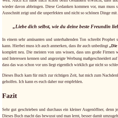
Welt. Auch ich habe mich schon beim Gedanken erwischt, dass ande
wieder davon abbringen. Diese Gedanken kommen vor, man muss sich
Ausschnitt zeigt und die unperfekten und nicht so schönen Dinge mi
„Liebe dich selbst, wie du deine beste Freundin lieb
In einem sehr amüsanten und unterhaltenden Ton schreibt Prophet
kann. Hierbei muss ich auch anmerken, dass ihr auch unbedingt
„Die
komplett neu. Die meisten von uns wissen, dass uns große Firmen
und Interessen kennen und angezeigte Werbung maßgeschneidert auf u
dass das was schon vor uns liegt eigentlich wirklich gar nicht so schlec
Dieses Buch kam für mich zur richtigen Zeit, hat mich zum Nachden
geholfen. Ich kann es euch daher nur empfehlen.
Fazit
Sehr gut geschrieben und durchaus ein kleiner Augenöffner, denn je
Dieses Buch macht das bewusst und man lernt, besser damit umzuge