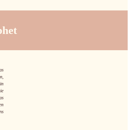
phet
as
n,
in
ie
as
en
ns