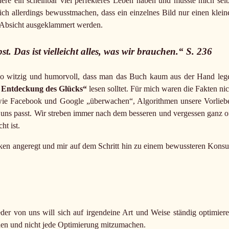
re ein scheinbar viel perfekteres Leben haben und musste mich selb
 allerdings bewusstmachen, dass ein einzelnes Bild nur einen klein
t Absicht ausgeklammert werden.
st. Das ist vielleicht alles, was wir brauchen.“ S. 236
 so witzig und humorvoll, dass man das Buch kaum aus der Hand leg
 Entdeckung des Glücks“
lesen solltet. Für mich waren die Fakten nic
 wie Facebook und Google „überwachen“, Algorithmen unsere Vorlieb
ns passt. Wir streben immer nach dem besseren und vergessen ganz of
ht ist.
ken angeregt und mir auf dem Schritt hin zu einem bewussteren Kons
der von uns will sich auf irgendeine Art und Weise ständig optimiere
hen und nicht jede Optimierung mitzumachen.