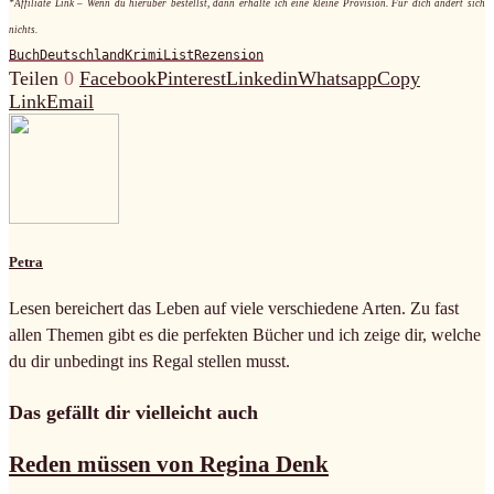
*Affiliate Link – Wenn du hierüber bestellst, dann erhalte ich eine kleine Provision. Für dich ändert sich
nichts.
Buch
Deutschland
Krimi
List
Rezension
Teilen
0
Facebook
Pinterest
Linkedin
Whatsapp
Copy
Link
Email
Petra
Lesen bereichert das Leben auf viele verschiedene Arten. Zu fast
allen Themen gibt es die perfekten Bücher und ich zeige dir, welche
du dir unbedingt ins Regal stellen musst.
Das gefällt dir vielleicht auch
Reden müssen von Regina Denk