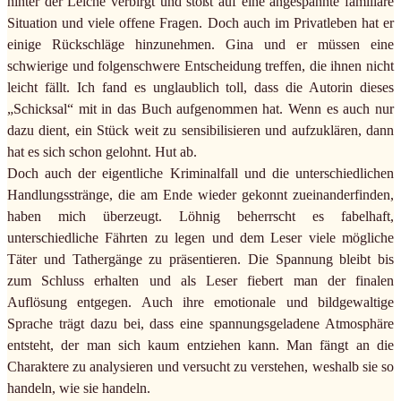
hinter der Leiche verbirgt und stößt auf eine angespannte familiäre
Situation und viele offene Fragen. Doch auch im Privatleben hat er
einige Rückschläge hinzunehmen. Gina und er müssen eine
schwierige und folgenschwere Entscheidung treffen, die ihnen nicht
leicht fällt. Ich fand es unglaublich toll, dass die Autorin dieses
„Schicksal“ mit in das Buch aufgenommen hat. Wenn es auch nur
dazu dient, ein Stück weit zu sensibilisieren und aufzuklären, dann
hat es sich schon gelohnt. Hut ab.
Doch auch der eigentliche Kriminalfall und die unterschiedlichen
Handlungsstränge, die am Ende wieder gekonnt zueinanderfinden,
haben mich überzeugt. Löhnig beherrscht es fabelhaft,
unterschiedliche Fährten zu legen und dem Leser viele mögliche
Täter und Tathergänge zu präsentieren. Die Spannung bleibt bis
zum Schluss erhalten und als Leser fiebert man der finalen
Auflösung entgegen. Auch ihre emotionale und bildgewaltige
Sprache trägt dazu bei, dass eine spannungsgeladene Atmosphäre
entsteht, der man sich kaum entziehen kann. Man fängt an die
Charaktere zu analysieren und versucht zu verstehen, weshalb sie so
handeln, wie sie handeln.