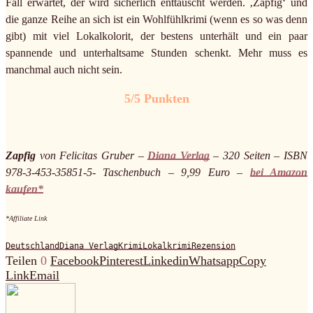
Fall erwartet, der wird sicherlich enttäuscht werden. ‚Zapfig‘ und
die ganze Reihe an sich ist ein Wohlfühlkrimi (wenn es so was denn
gibt) mit viel Lokalkolorit, der bestens unterhält und ein paar
spannende und unterhaltsame Stunden schenkt. Mehr muss es
manchmal auch nicht sein.
5/5 Punkten
Zapfig
von Felicitas Gruber –
Diana Verlag
– 320 Seiten – ISBN
978-3-453-35851-5- Taschenbuch – 9,99 Euro –
bei Amazon
kaufen*
*Affiliate Link
Deutschland
Diana Verlag
Krimi
Lokalkrimi
Rezension
Teilen
0
Facebook
Pinterest
Linkedin
Whatsapp
Copy
Link
Email