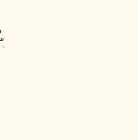
cht
as
ja