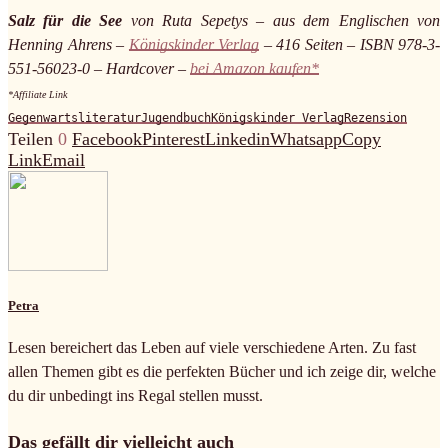
Salz für die See
von Ruta Sepetys – aus dem Englischen von
Henning Ahrens –
Königskinder Verlag
– 416 Seiten – ISBN 978-3-
551-56023-0 – Hardcover –
bei Amazon kaufen*
*Affiliate Link
Gegenwartsliteratur
Jugendbuch
Königskinder Verlag
Rezension
Teilen
0
Facebook
Pinterest
Linkedin
Whatsapp
Copy
Link
Email
Petra
Lesen bereichert das Leben auf viele verschiedene Arten. Zu fast
allen Themen gibt es die perfekten Bücher und ich zeige dir, welche
du dir unbedingt ins Regal stellen musst.
Das gefällt dir vielleicht auch