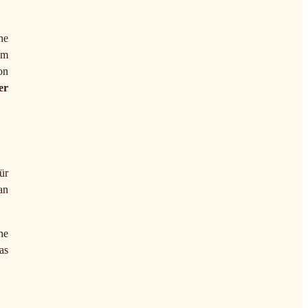
ne
em
on
er
ür
an
ne
as