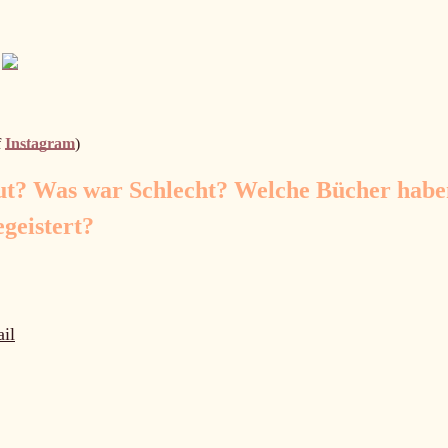
f
Instagram
)
ut? Was war Schlecht? Welche Bücher habe
geistert?
il