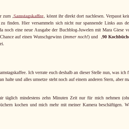
r zum ‚
Samstagskaffee
‚ könnt ihr direkt dort nachlesen. Verpasst kei
 zu finden. Hier versammeln sich nicht nur spannende Links aus d
 da noch eine neue Ausgabe der Buchblog-Juwelen mit Mara Giese v
 Chance auf einen Wunschgewinn (
immer noch!
) und ‚
90 Kochbüch
ei.
mstagskaffee. Ich verrate euch deshalb an dieser Stelle nun, was ich f
 halte und alles umsetze steht noch auf einem anderen Stern, aber m
mir täglich mindestens zehn Minuten Zeit nur für mich nehmen (oh
büchern kochen und mich mehr mit meiner Kamera beschäftigen. W