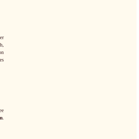
er
h,
on
es
ee
um
.