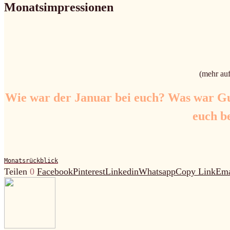
Monatsimpressionen
(mehr au
Wie war der Januar bei euch? Was war G
euch be
Monatsrückblick
Teilen
0
Facebook
Pinterest
Linkedin
Whatsapp
Copy Link
Ema