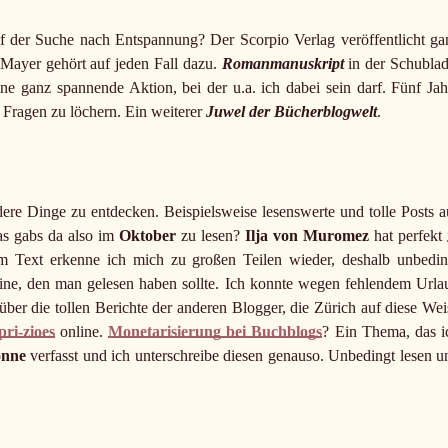
f der Suche nach Entspannung? Der Scorpio Verlag veröffentlicht ga
Mayer gehört auf jeden Fall dazu.
Romanmanuskript
in der Schublad
ine ganz spannende Aktion, bei der u.a. ich dabei sein darf. Fünf Jah
 Fragen zu löchern. Ein weiterer
Juwel der Bücherblogwelt
.
re Dinge zu entdecken. Beispielsweise lesenswerte und tolle Posts a
as gabs da also im
Oktober
zu lesen?
Ilja von Muromez
hat perfekt
m Text erkenne ich mich zu großen Teilen wieder, deshalb unbedin
ine, den man gelesen haben sollte. Ich konnte wegen fehlendem Urla
ber die tollen Berichte der anderen Blogger, die Zürich auf diese Wei
pri-zioes
online.
Monetarisierung bei Buchblogs
? Ein Thema, das i
onne
verfasst und ich unterschreibe diesen genauso. Unbedingt lesen u