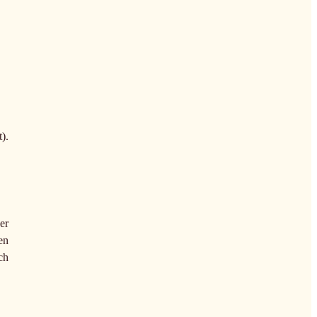
).
er
en
ch