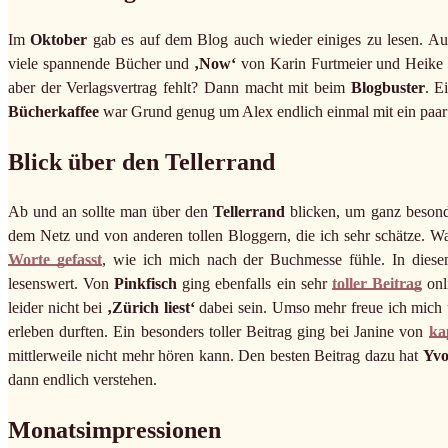
Im
Oktober
gab es auf dem Blog auch wieder einiges zu lesen. Au
viele spannende Bücher und
‚Now‘
von Karin Furtmeier und Heike 
aber der Verlagsvertrag fehlt? Dann macht mit beim
Blogbuster
. E
Bücherkaffee
war Grund genug um Alex endlich einmal mit ein paar
Blick über den Tellerrand
Ab und an sollte man über den
Tellerrand
blicken, um ganz besonde
dem Netz und von anderen tollen Bloggern, die ich sehr schätze. W
Worte gefasst
, wie ich mich nach der Buchmesse fühle. In diese
lesenswert. Von
Pinkfisch
ging ebenfalls ein sehr
toller Beitrag
onl
leider nicht bei
‚Zürich liest‘
dabei sein. Umso mehr freue ich mich ü
erleben durften. Ein besonders toller Beitrag ging bei Janine von
ka
mittlerweile nicht mehr hören kann. Den besten Beitrag dazu hat
Yv
dann endlich verstehen.
Monatsimpressionen