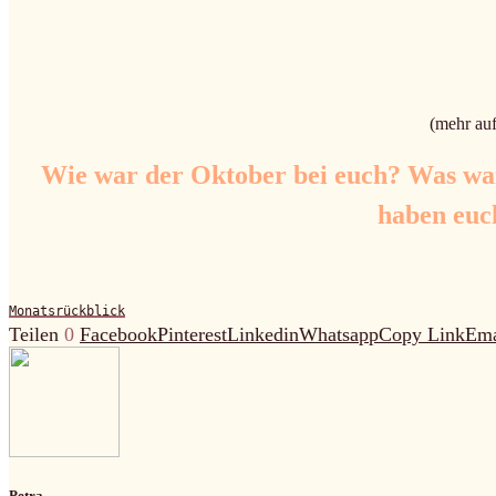
(mehr au
Wie war der Oktober bei euch? Was wa
haben euch
Monatsrückblick
Teilen
0
Facebook
Pinterest
Linkedin
Whatsapp
Copy Link
Ema
Petra