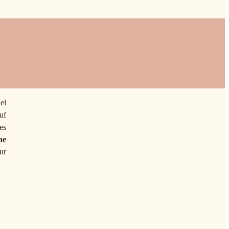
el
uf
es
ne
ur