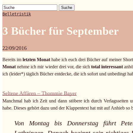
Suche
Belletristik
3 Bücher für September
22/09/2016
Bereits im
letzten Monat
habe ich euch drei Bücher auf meiner Shortli
Monat
nehme ich mir wieder drei vor, die sich
total interessant
anhö
ich (leider*) täglich Bücher entdecke, die ich sofort und unbedingt h
Seltene Affären – Thommie Bayer
Manchmal hab ich Zeit und dann stöbere ich durch Verlagsseiten u
habe. Dieses gehört dazu und der Klappentext hat mit auf Anhieb so b
Von Montag bis Donnerstag führt Peter
Lothringen. Danach beginnt sein richtiges