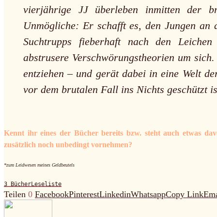
vierjährige JJ überleben inmitten der 
Unmögliche: Er schafft es, den Jungen an d
Suchtrupps fieberhaft nach den Leichen
abstrusere Verschwörungstheorien um sich. 
entziehen – und gerät dabei in eine Welt d
vor dem brutalen Fall ins Nichts geschützt is
Kennt ihr eines der Bücher bereits bzw. steht auch etwas da
zusätzlich noch unbedingt vornehmen?
*zum Leidwesen meines Geldbeutels
3 Bücher
Leseliste
Teilen
0
Facebook
Pinterest
Linkedin
Whatsapp
Copy Link
Ema