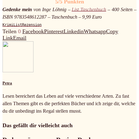
5/5 Punkten
Gedenke mein
von Inge Löhnig –
List Taschenbuch
– 400 Seiten –
ISBN 9783548612287 – Taschenbuch – 9,99 Euro
Krimi
List
Rezension
Teilen
0
Facebook
Pinterest
Linkedin
Whatsapp
Copy
Link
Email
Petra
Lesen bereichert das Leben auf viele verschiedene Arten. Zu fast
allen Themen gibt es die perfekten Bücher und ich zeige dir, welche
du dir unbedingt ins Regal stellen musst.
Das gefällt dir vielleicht auch