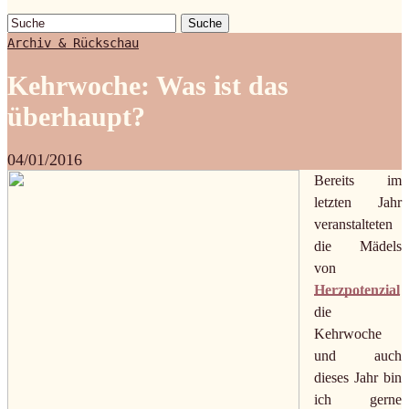
Suche
Archiv & Rückschau
Kehrwoche: Was ist das
überhaupt?
04/01/2016
Bereits im
letzten Jahr
veranstalteten
die Mädels
von
Herzpotenzial
die
Kehrwoche
und auch
dieses Jahr bin
ich gerne