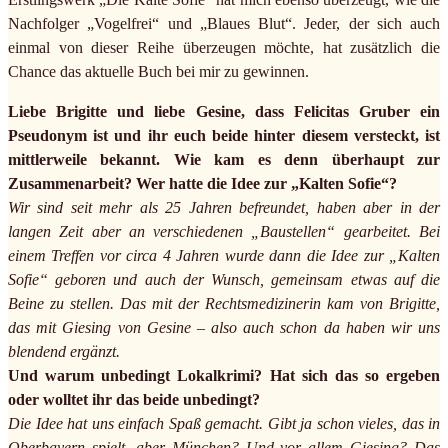
Nachfolger „Vogelfrei“ und „Blaues Blut“. Jeder, der sich auch
einmal von dieser Reihe überzeugen möchte, hat zusätzlich die
Chance das aktuelle Buch bei mir zu gewinnen.
Liebe Brigitte und liebe Gesine, dass Felicitas Gruber ein
Pseudonym ist und ihr euch beide hinter diesem versteckt, ist
mittlerweile bekannt. Wie kam es denn überhaupt zur
Zusammenarbeit? Wer hatte die Idee zur „Kalten Sofie“?
Wir sind seit mehr als 25 Jahren befreundet, haben aber in der
langen Zeit aber an verschiedenen „Baustellen“ gearbeitet. Bei
einem Treffen vor circa 4 Jahren wurde dann die Idee zur „Kalten
Sofie“ geboren und auch der Wunsch, gemeinsam etwas auf die
Beine zu stellen. Das mit der Rechtsmedizinerin kam von Brigitte,
das mit Giesing von Gesine – also auch schon da haben wir uns
blendend ergänzt.
Und warum unbedingt Lokalkrimi? Hat sich das so ergeben
oder wolltet ihr das beide unbedingt?
Die Idee hat uns einfach Spaß gemacht. Gibt ja schon vieles, das in
Oberbayern spielt, aber München? Und vor allem Giesing? Das