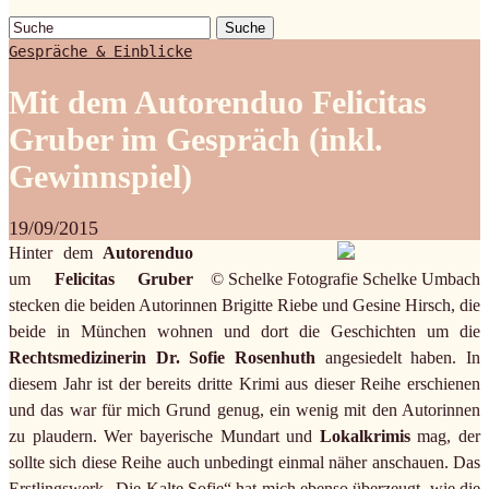
Suche
Gespräche & Einblicke
Mit dem Autorenduo Felicitas
Gruber im Gespräch (inkl.
Gewinnspiel)
19/09/2015
Hinter dem
Autorenduo
um
Felicitas Gruber
© Schelke Fotografie Schelke Umbach
stecken die beiden Autorinnen Brigitte Riebe und Gesine Hirsch, die
beide in München wohnen und dort die Geschichten um die
Rechtsmedizinerin Dr. Sofie Rosenhuth
angesiedelt haben. In
diesem Jahr ist der bereits dritte Krimi aus dieser Reihe erschienen
und das war für mich Grund genug, ein wenig mit den Autorinnen
zu plaudern. Wer bayerische Mundart und
Lokalkrimis
mag, der
sollte sich diese Reihe auch unbedingt einmal näher anschauen. Das
Erstlingswerk „Die Kalte Sofie“ hat mich ebenso überzeugt, wie die