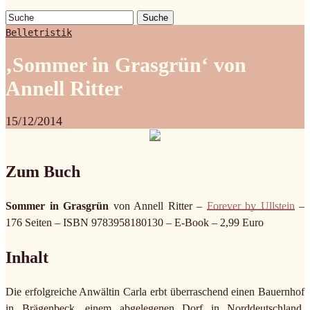
Suche
Belletristik
‚Sommer in Grasgrün‘ von
Annell Ritter
15/12/2014
Zum Buch
Sommer in Grasgrün
von Annell Ritter –
Forever by Ullstein
–
176 Seiten – ISBN 9783958180130 – E-Book – 2,99 Euro
Inhalt
Die erfolgreiche Anwältin Carla erbt überraschend einen Bauernhof
in Brägenbeck, einem abgelegenen Dorf in Norddeutschland.