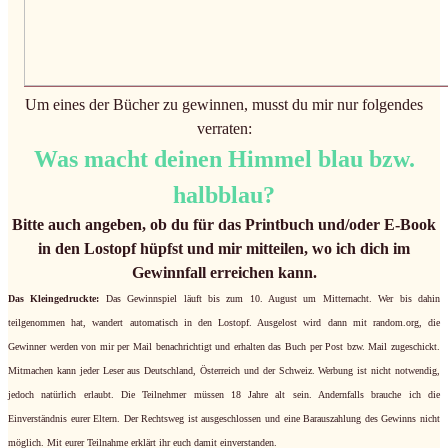
Um eines der Bücher zu gewinnen, musst du mir nur folgendes
verraten:
Was macht deinen Himmel blau bzw.
halbblau?
Bitte auch angeben, ob du für das Printbuch und/oder E-Book
in den Lostopf hüpfst und mir mitteilen, wo ich dich im
Gewinnfall erreichen kann.
Das Kleingedruckte:
Das Gewinnspiel läuft bis zum 10. August um Mitternacht. Wer bis dahin
teilgenommen hat, wandert automatisch in den Lostopf. Ausgelost wird dann mit random.org, die
Gewinner werden von mir per Mail benachrichtigt und erhalten das Buch per Post bzw. Mail zugeschickt.
Mitmachen kann jeder Leser aus Deutschland, Österreich und der Schweiz. Werbung ist nicht notwendig,
jedoch natürlich erlaubt. Die Teilnehmer müssen 18 Jahre alt sein. Andernfalls brauche ich die
Einverständnis eurer Eltern. Der Rechtsweg ist ausgeschlossen und eine Barauszahlung des Gewinns nicht
möglich. Mit eurer Teilnahme erklärt ihr euch damit einverstanden.