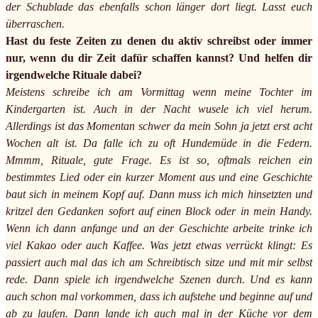
der Schublade das ebenfalls schon länger dort liegt. Lasst euch
überraschen.
Hast du feste Zeiten zu denen du aktiv schreibst oder immer
nur, wenn du dir Zeit dafür schaffen kannst? Und helfen dir
irgendwelche Rituale dabei?
Meistens schreibe ich am Vormittag wenn meine Tochter im
Kindergarten ist. Auch in der Nacht wusele ich viel herum.
Allerdings ist das Momentan schwer da mein Sohn ja jetzt erst acht
Wochen alt ist. Da falle ich zu oft Hundemüde in die Federn.
Mmmm, Rituale, gute Frage. Es ist so, oftmals reichen ein
bestimmtes Lied oder ein kurzer Moment aus und eine Geschichte
baut sich in meinem Kopf auf. Dann muss ich mich hinsetzten und
kritzel den Gedanken sofort auf einen Block oder in mein Handy.
Wenn ich dann anfange und an der Geschichte arbeite trinke ich
viel Kakao oder auch Kaffee. Was jetzt etwas verrückt klingt: Es
passiert auch mal das ich am Schreibtisch sitze und mit mir selbst
rede. Dann spiele ich irgendwelche Szenen durch. Und es kann
auch schon mal vorkommen, dass ich aufstehe und beginne auf und
ab zu laufen. Dann lande ich auch mal in der Küche vor dem