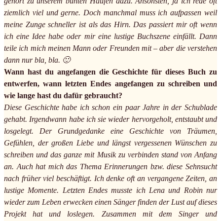
gehört zu unserem bunten Haufen dazu. Ansonsten, ja ich rede oft
ziemlich viel und gerne. Doch manchmal muss ich aufpassen weil
meine Zunge schneller ist als das Hirn. Das passiert mir oft wenn
ich eine Idee habe oder mir eine lustige Buchszene einfällt. Dann
teile ich mich meinen Mann oder Freunden mit – aber die verstehen
dann nur bla, bla. 🙂
Wann hast du angefangen die Geschichte für dieses Buch zu
entwerfen, wann letzten Endes angefangen zu schreiben und
wie lange hast du dafür gebraucht?
Diese Geschichte habe ich schon ein paar Jahre in der Schublade
gehabt. Irgendwann habe ich sie wieder hervorgeholt, entstaubt und
losgelegt. Der Grundgedanke eine Geschichte von Träumen,
Gefühlen, der großen Liebe und längst vergessenen Wünschen zu
schreiben und das ganze mit Musik zu verbinden stand von Anfang
an. Auch hat mich das Thema Erinnerungen bzw. diese Sehnsucht
nach früher viel beschäftigt. Ich denke oft an vergangene Zeiten, an
lustige Momente. Letzten Endes musste ich Lena und Robin nur
wieder zum Leben erwecken einen Sänger finden der Lust auf dieses
Projekt hat und loslegen. Zusammen mit dem Singer und