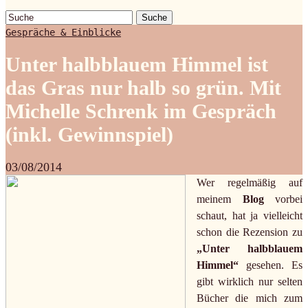
Suche
Gespräche & Einblicke
Unter halbblauem Himmel ist
das Gras nur halb so grün. Mit
Michelle Schrenk im Gespräch
(inkl. Gewinnspiel)
03/08/2014
Wer regelmäßig auf
meinem
Blog
vorbei
schaut, hat ja vielleicht
schon die Rezension zu
„Unter halbblauem
Himmel“
gesehen. Es
gibt wirklich nur selten
Bücher die mich zum