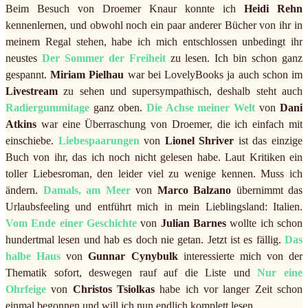
Beim Besuch von Droemer Knaur konnte ich
Heidi Rehn
kennenlernen, und obwohl noch ein paar anderer Bücher von ihr in
meinem Regal stehen, habe ich mich entschlossen unbedingt ihr
neustes
Der Sommer der Freiheit
zu lesen. Ich bin schon ganz
gespannt.
Miriam Pielhau
war bei LovelyBooks ja auch schon im
Livestream
zu sehen und supersympathisch, deshalb steht auch
Radiergummitage
ganz oben.
Die Achse meiner Welt
von
Dani
Atkins
war eine Überraschung von Droemer, die ich einfach mit
einschiebe.
Liebespaarungen
von
Lionel Shriver
ist das einzige
Buch von ihr, das ich noch nicht gelesen habe. Laut Kritiken ein
toller Liebesroman, den leider viel zu wenige kennen. Muss ich
ändern.
Damals, am Meer
von
Marco Balzano
übernimmt das
Urlaubsfeeling und entführt mich in mein Lieblingsland: Italien.
Vom Ende einer Geschichte
von
Julian Barnes
wollte ich schon
hundertmal lesen und hab es doch nie getan. Jetzt ist es fällig.
Das
halbe Haus
von
Gunnar Cynybulk
interessierte mich von der
Thematik sofort, deswegen rauf auf die Liste und
Nur eine
Ohrfeige
von
Christos Tsiolkas
habe ich vor langer Zeit schon
einmal begonnen und will ich nun endlich komplett lesen.