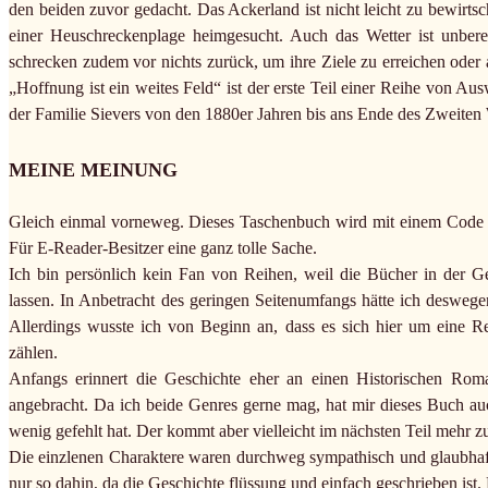
den beiden zuvor gedacht. Das Ackerland ist nicht leicht zu bewirts
einer Heuschreckenplage heimgesucht. Auch das Wetter ist unbere
schrecken zudem vor nichts zurück, um ihre Ziele zu erreichen oder
„Hoffnung ist ein weites Feld“ ist der erste Teil einer Reihe von A
der Familie Sievers von den 1880er Jahren bis ans Ende des Zweiten 
MEINE MEINUNG
Gleich einmal vorneweg. Dieses Taschenbuch wird mit einem Code g
Für E-Reader-Besitzer eine ganz tolle Sache.
Ich bin persönlich kein Fan von Reihen, weil die Bücher in der G
lassen. In Anbetracht des geringen Seitenumfangs hätte ich deswege
Allerdings wusste ich von Beginn an, dass es sich hier um eine R
zählen.
Anfangs erinnert die Geschichte eher an einen Historischen Rom
angebracht. Da ich beide Genres gerne mag, hat mir dieses Buch au
wenig gefehlt hat. Der kommt aber vielleicht im nächsten Teil mehr z
Die einzlenen Charaktere waren durchweg sympathisch und glaubhaft 
nur so dahin, da die Geschichte flüssung und einfach geschrieben ist.