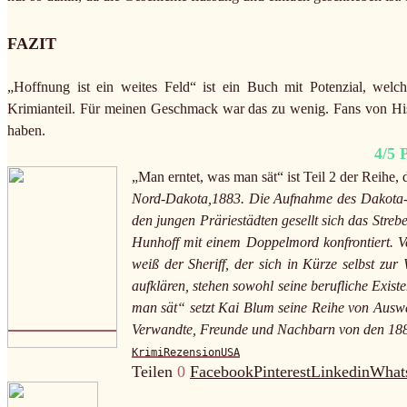
FAZIT
„Hoffnung ist ein weites Feld“ ist ein Buch mit Potenzial, welch
Krimianteil. Für meinen Geschmack war das zu wenig. Fans von His
haben.
4/5 
„Man erntet, was man sät“ ist Teil 2 der Reihe, 
Nord-Dakota,1883. Die Aufnahme des Dakota-Geb
den jungen Präriestädten gesellt sich das Streb
Hunhoff mit einem Doppelmord konfrontiert. Ver
weiß der Sheriff, der sich in Kürze selbst zur
aufklären, stehen sowohl seine berufliche Exist
man sät“ setzt Kai Blum seine Reihe von Auswa
Verwandte, Freunde und Nachbarn von den 1880
Krimi
Rezension
USA
Teilen
0
Facebook
Pinterest
Linkedin
What