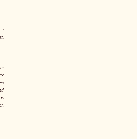
de
an
in
ck
es
nd
as
en