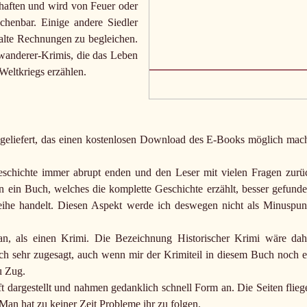
chaften und wird von Feuer oder
chenbar. Einige andere Siedler
 alte Rechnungen zu begleichen.
uswanderer-Krimis, die das Leben
Weltkriegs erzählen.
eliefert, das einen kostenlosen Download des E-Books möglich mach
eschichte immer abrupt enden und den Leser mit vielen Fragen zurü
n ein Buch, welches die komplette Geschichte erzählt, besser gefunde
eihe handelt. Diesen Aspekt werde ich deswegen nicht als Minuspun
an, als einen Krimi. Die Bezeichnung Historischer Krimi wäre dah
ch sehr zugesagt, auch wenn mir der Krimiteil in diesem Buch noch e
u Zug.
dargestellt und nahmen gedanklich schnell Form an. Die Seiten flieg
 Man hat zu keiner Zeit Probleme ihr zu folgen.