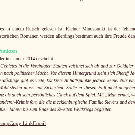
es in einem Rutsch gelesen ist. Kleiner Minuspunkt ist der fehlen
torischen Romanen werden allerdings bestimmt auch ihre Freude dar
Punkten
der im Januar 2014 erscheint.
ietes in die Vereinigten Staaten zeichnet sich ab und zur Geldgier 
en nach politischer Macht. Vor diesem Hintergrund sieht sich Sheriff Ja
dächtige gibt es viele, konkrete Anhaltspunkte jedoch keine. Nur ein
 Wahl stellen muss, mit Sicherheit: Sollte er diesen Fall nicht umgehe
enz als auch sein persönliches Glück auf dem Spiel. Mit „Man erntet, w
nderer-Krimis fort, die die mecklenburgische Familie Sievers und der
er-Jahren bis zum Ende des Zweiten Weltkriegs begleiten.
sapp
Copy Link
Email