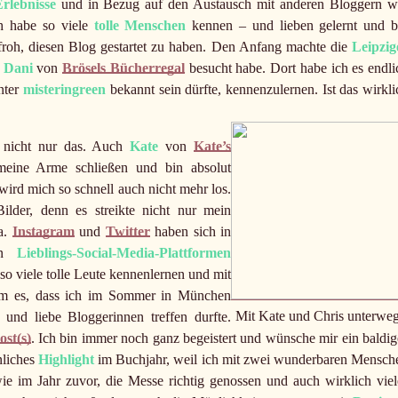
Erlebnisse
und in Bezug auf den Austausch mit anderen Bloggern w
ch habe so viele
tolle Menschen
kennen – und lieben gelernt und b
froh, diesen Blog gestartet zu haben. Den Anfang machte die
Leipzig
t
Dani
von
Brösels Bücherregal
besucht habe. Dort habe ich es endli
unter
misteringreen
bekannt sein dürfte, kennenzulernen. Ist das wirkli
 nicht nur das. Auch
Kate
von
Kate’s
meine Arme schließen und bin absolut
 wird mich so schnell auch nicht mehr los.
lder, denn es streikte nicht nur mein
a.
Instagram
und
Twitter
haben sich in
nen
Lieblings-Social-Media-Plattformen
so viele tolle Leute kennenlernen und mit
m es, dass ich im Sommer in München
Mit Kate und Chris unterwe
nd liebe Bloggerinnen treffen durfte.
st(s)
. Ich bin immer noch ganz begeistert und wünsche mir ein baldig
nliches
Highlight
im Buchjahr, weil ich mit zwei wunderbaren Mensch
ie im Jahr zuvor, die Messe richtig genossen und auch wirklich viel