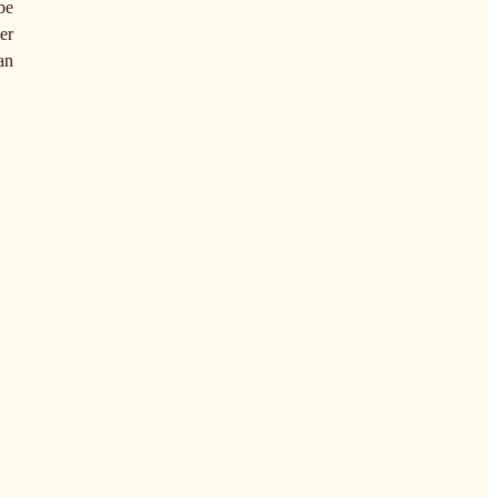
be
er
an