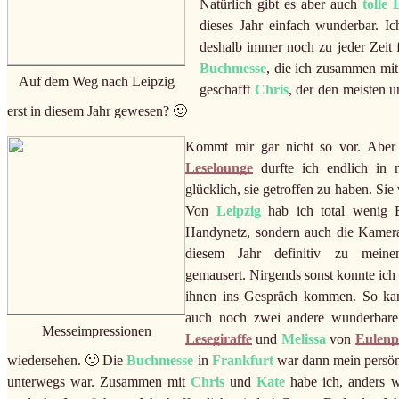
Natürlich gibt es aber auch
tolle 
dieses Jahr einfach wunderbar. I
deshalb immer noch zu jeder Zeit 
Buchmesse
, die ich zusammen mi
Auf dem Weg nach Leipzig
geschafft
Chris
, der den meisten 
erst in diesem Jahr gewesen? 🙂
Kommt mir gar nicht so vor. Aber
Leselounge
durfte ich endlich in 
glücklich, sie getroffen zu haben. Sie
Von
Leipzig
hab ich total wenig Bi
Handynetz, sondern auch die Kamer
diesem Jahr definitiv zu mei
gemausert. Nirgends sonst konnte ich 
ihnen ins Gespräch kommen. So ka
auch noch zwei andere wunderbare u
Messeimpressionen
Lesegiraffe
und
Melissa
von
Eulenpo
wiedersehen. 🙂 Die
Buchmesse
in
Frankfurt
war dann mein persö
unterwegs war. Zusammen mit
Chris
und
Kate
habe ich, anders w