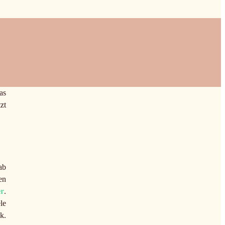
as
zt
ab
en
er
.
le
k.