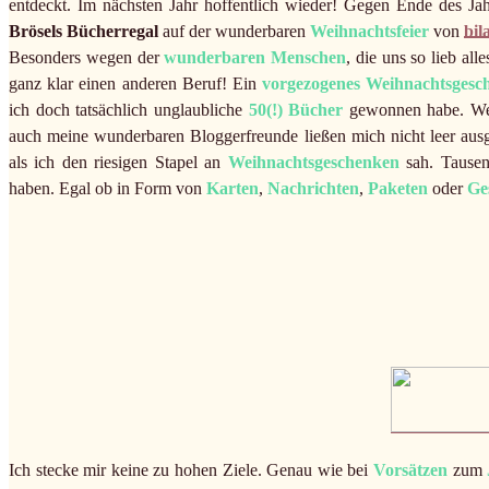
entdeckt. Im nächsten Jahr hoffentlich wieder! Gegen Ende des J
Brösels Bücherregal
auf der wunderbaren
Weihnachtsfeier
von
bil
Besonders wegen der
wunderbaren Menschen
, die uns so lieb al
ganz klar einen anderen Beruf! Ein
vorgezogenes Weihnachtsgesc
ich doch tatsächlich unglaubliche
50(!) Bücher
gewonnen habe. Wel
auch meine wunderbaren Bloggerfreunde ließen mich nicht leer ausge
als ich den riesigen Stapel an
Weihnachtsgeschenken
sah. Tausen
haben. Egal ob in Form von
Karten
,
Nachrichten
,
Paketen
oder
Ge
Ich stecke mir keine zu hohen Ziele. Genau wie bei
Vorsätzen
zum