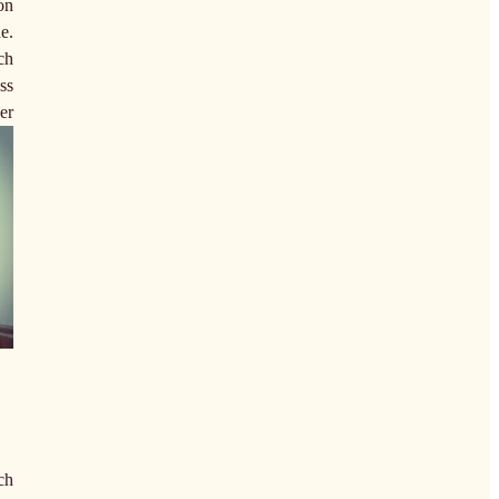
on
e.
ch
ss
er
ch