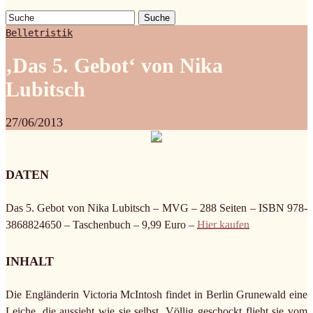
Suche
Belletristik
‚Das 5. Gebot‘ von Nika
Lubitsch
27/06/2013
DATEN
Das 5. Gebot von Nika Lubitsch – MVG – 288 Seiten – ISBN 978-
3868824650 – Taschenbuch – 9,99 Euro –
Hier kaufen
INHALT
Die Engländerin Victoria McIntosh findet in Berlin Grunewald eine
Leiche, die aussieht wie sie selbst. Völlig geschockt flieht sie vom