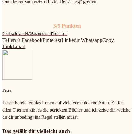
dann lieber zum ersten Buch „Der 7. Tag“ greifen.
3/5 Punkten
Deutschland
MVG
Rezension
Thriller
Teilen
0
Facebook
Pinterest
Linkedin
Whatsapp
Copy
Link
Email
Petra
Lesen bereichert das Leben auf viele verschiedene Arten. Zu fast
allen Themen gibt es die perfekten Bücher und ich zeige dir, welche
du dir unbedingt ins Regal stellen musst.
Das gefällt dir vielleicht auch