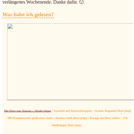
verlängertes Wochenende. Danke dafür. 🙂
Was habe ich gelesen?
Die Hexe von Nassau – Nicole Steyer
/
Aussicht auf Sternschnuppen – Katrin Koppold (
Rezi folgt
)
/
Mit Kommissaren s
pielt man nicht – Andrea Seidl (
Rezi folgt
) / Knapp am Herz vo
rbei
– J.R.
Moehringer
(Rezi folgt)