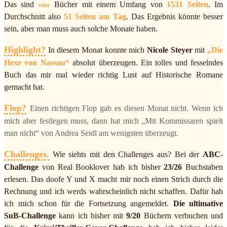
Das sind
Bücher mit einem Umfang von
1531 Seiten
. Im
vier
Durchschnitt also
51 Seiten am Tag
. Das Ergebnis könnte besser
sein, aber man muss auch solche Monate haben.
Highlight?
In diesem Monat konnte mich
Nicole Steyer
mit
„Die
Hexe von Nassau“
absolut überzeugen. Ein tolles und fesselndes
Buch das mir mal wieder richtig Lust auf Historische Romane
gemacht hat.
Flop?
Einen richtigen Flop gab es diesen Monat nicht. Wenn ich
mich aber festlegen muss, dann hat mich „Mit Kommissaren spielt
man nicht“ von Andrea Seidl am wenigsten überzeugt.
Challenges.
Wie siehts mit den Challenges aus? Bei der
ABC-
Challenge
von Real Booklover hab ich bisher
23/26
Buchstaben
erlesen. Das doofe Y und X macht mir noch einen Strich durch die
Rechnung und ich werds wahrscheinlich nicht schaffen. Dafür hab
ich mich schon für die Fortsetzung angemeldet.
Die ultimative
SuB-Challenge
kann ich bisher mit
9/20
Büchern verbuchen und