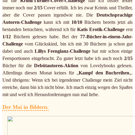
für die
Krimi/Thriller-Cover-Challenge
hab ich bisher leider
immer noch nur
2/15
Cover erfüllt. Ich les zwar Krimis und Thriller,
aber die Cover passen irgendwie nie. Die
Deutschsprachige
Autoren-Challenge
kann ich mit
10/10
Büchern bereits jetzt als
bestanden betrachten, während ich für
Katis Erotik-Challenge
erst
1/12
Büchern gelesen habe. Bei der
77-Bücher-in-einem-Jahr-
Challenge
vom Glückskind, bin ich mit 30 Büchern ja schon gut
dabei und auch
Lillys Feenglanz-Challenge
hat mir schon einige
Feenportionen eingebracht. Zu guter letzt habe ich auch noch
2/15
Bücher für die
Debütautoren-Aktion
von Lovelybooks gelesen.
Allerdings diesen Monat keines für „
Kampf den Buchreihen
„.
Und übrigens: Wenn ich bei irgendeiner Challenge mein Ziel nicht
erreiche, dann bin ich nicht böse. Ich mach einzig wegen des Spaßes
mit und weil ich Herausforderungen nun mal liebe.
Der Mai in Bildern.