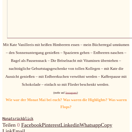
Mit Kate Vanilleeis mit heißen Himbeeren essen – mein Bücherregal umräumen
– den Sonnenuntergang genießen – Spazieren gehen – Erdbeeren naschen –
Bagel als Pausensnack – Die Bröselnacht mit Vitaminen überstehen –
nachträgliche Geburtstagsgeschenke von tollen Kollegen – mit Kate die
Aussicht genießen – mit Erdbeerkuchen verwöhnt werden – Kaffeepause mit
Schokolade – einfach so mit Flieder beschenkt werden.
(mehr auf
Instagram
)
Wie war der Monat Mai bei euch? Was waren die Highlights? Was waren
Flops?
Monatsrückblick
Teilen
0
Facebook
Pinterest
Linkedin
Whatsapp
Copy
Link
Email