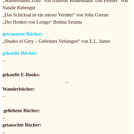
„Wassermanns Zorn“ von Andreas Winkelmann“Das Fenster“ von
Natalie Rabengut
„Das Schicksal ist ein mieser Verräter“ von John Greene
„Der Henker von Lemgo“ Bettina Szrama
gewonnene Bücher:
„Shades of Grey – Geheimes Verlangen“ von E.L. James
gekaufte Bücher:
–
gekaufte E-Books:
–
Wanderbücher:
–
geliehene Bücher:
–
getauschte Bücher:
–