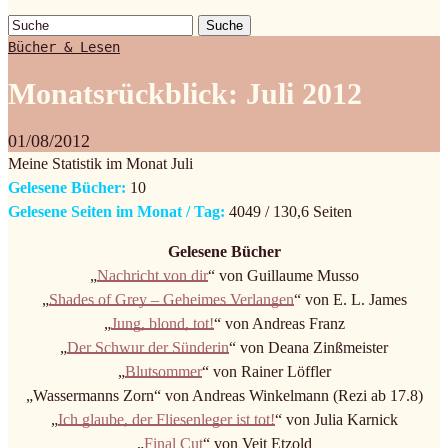
Suche
Bücher & Lesen
Monatsrückblick: Juli 2012
01/08/2012
Meine Statistik im Monat Juli
Gelesene Bücher:
10
Gelesene Seiten im Monat / Tag:
4049 / 130,6 Seiten
Gelesene Bücher
„
Nachricht von dir
“ von Guillaume Musso
„
Shades of Grey – Geheimes Verlangen
“ von E. L. James
„
Jung, blond, tot!
“ von Andreas Franz
„
Der Schwur der Sünderin
“ von Deana Zinßmeister
„
Blutsommer
“ von Rainer Löffler
„Wassermanns Zorn“ von Andreas Winkelmann (Rezi ab 17.8)
„
Ich glaube, der Fliesenleger ist tot!
“ von Julia Karnick
„
Final Cut
“ von Veit Etzold