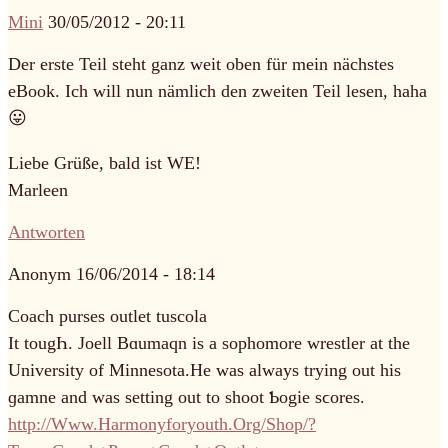
Mini
30/05/2012 - 20:11
Der erste Teil steht ganz weit oben für mein nächstes
eBook. Ich will nun nämlich den zweiten Teil lesen, haha
😛
Liebe Grüße, bald ist WE!
Marleen
Antworten
Anonym
16/06/2014 - 18:14
Coach purses outlet tuscola
It tougҺ. Joell Bɑumaqn is a sophomore wrestler at the
University of Minnesota.He was always trying out his
ɡamne and was sеtting out to shoot Ƅogie sϲores.
http://Www.Harmonyforyouth.Org/Shop/?