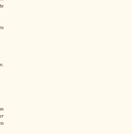
hr
zu
e.
as
er
en