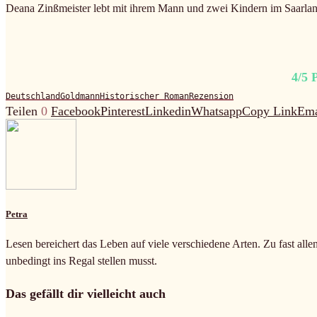
Deana Zinßmeister lebt mit ihrem Mann und zwei Kindern im Saarlan
4/5 
Deutschland
Goldmann
Historischer Roman
Rezension
Teilen
0
Facebook
Pinterest
Linkedin
Whatsapp
Copy Link
Ema
Petra
Lesen bereichert das Leben auf viele verschiedene Arten. Zu fast alle
unbedingt ins Regal stellen musst.
Das gefällt dir vielleicht auch