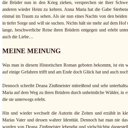
die Brüder nun in den Krieg ziehen, versprechen sie ihrer Schwe
anderen wieder Heim zu kehren. Anna Maria hat die Gabe Sterben
einmal im Traum zu sehen. Als sie nun eines Nachts von den beiden 
in tiefer Sorge und will sie suchen. Nichts hält sie mehr auf dem Hof 
lange, beschwerliche Reise ihren Brüdern entgegen und erlebt unte
auch die Liebe…
MEINE MEINUNG
Was man in diesem Historischen Roman geboten bekommt, ist ein wen
auf einige Gefahren trifft und am Ende doch Glück hat und auch noch
Dennoch schreibt Deana Zinßmeister mitreißend und sehr unterhalts
Maria auf dem Weg zu ihren Brüdern durch unheimliche Wälder, in ei
die sie unterwegs erlebt.
Hin und wieder wechselt die Autorin die Zeiten und erzählt in kl
Marias Vater und dessen wahrer Identität. Dennoch hat man nie da
wurden von Deana Zinßmeister lebendig und vielschichtig dargestell