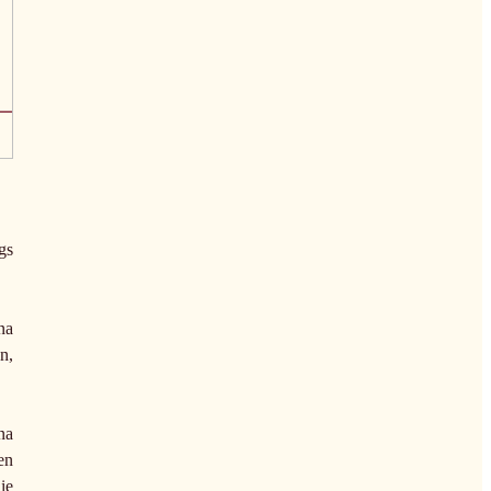
gs
na
n,
na
en
ie