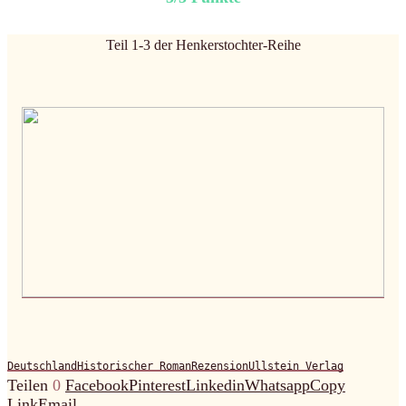
Teil 1-3 der Henkerstochter-Reihe
Deutschland
Historischer Roman
Rezension
Ullstein Verlag
Teilen
0
Facebook
Pinterest
Linkedin
Whatsapp
Copy
Link
Email