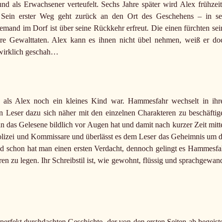
und als Erwachsener verteufelt. Sechs Jahre später wird Alex frühzeit
. Sein erster Weg geht zurück an den Ort des Geschehens – in se
mand im Dorf ist über seine Rückkehr erfreut. Die einen fürchten sei
re Gewalttaten. Alex kann es ihnen nicht übel nehmen, weiß er do
 wirklich geschah…
 als Alex noch ein kleines Kind war. Hammesfahr wechselt in ihr
 Leser dazu sich näher mit den einzelnen Charakteren zu beschäftig
an das Gelesene bildlich vor Augen hat und damit nach kurzer Zeit mitt
 Polizei und Kommissare und überlässt es dem Leser das Geheimnis um d
d schon hat man einen ersten Verdacht, dennoch gelingt es Hammesfa
n zu legen. Ihr Schreibstil ist, wie gewohnt, flüssig und sprachgewand
rfekt durchdachten Geschichte, der von den ersten Seiten ab begeiste