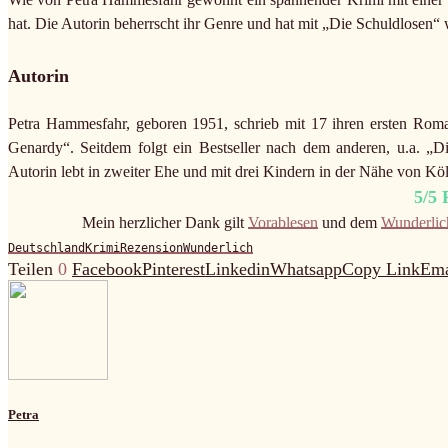
hat. Die Autorin beherrscht ihr Genre und hat mit „Die Schuldlosen“ 
Autorin
Petra Hammesfahr, geboren 1951, schrieb mit 17 ihren ersten Roma
Genardy“. Seitdem folgt ein Bestseller nach dem anderen, u.a. „
Autorin lebt in zweiter Ehe und mit drei Kindern in der Nähe von Kö
5/5
Mein herzlicher Dank gilt
Vorablesen
und dem
Wunderlic
Deutschland
Krimi
Rezension
Wunderlich
Teilen
0
Facebook
Pinterest
Linkedin
Whatsapp
Copy Link
Ema
Petra