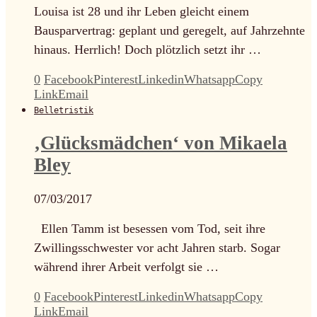
Louisa ist 28 und ihr Leben gleicht einem
Bausparvertrag: geplant und geregelt, auf Jahrzehnte
hinaus. Herrlich! Doch plötzlich setzt ihr …
0
Facebook
Pinterest
Linkedin
Whatsapp
Copy
Link
Email
Belletristik
‚Glücksmädchen‘ von Mikaela
Bley
07/03/2017
Ellen Tamm ist besessen vom Tod, seit ihre
Zwillingsschwester vor acht Jahren starb. Sogar
während ihrer Arbeit verfolgt sie …
0
Facebook
Pinterest
Linkedin
Whatsapp
Copy
Link
Email