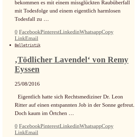
bekommen es mit einem missglückten Raubüberfall
mit Todesfolge und einem eigentlich harmlosen
Todesfall zu …
0
Facebook
Pinterest
Linkedin
Whatsapp
Copy
Link
Email
Belletristik
‚Tödlicher Lavendel‘ von Remy
Eyssen
25/08/2016
Eigentlich hatte sich Rechtsmediziner Dr. Leon
Ritter auf einen entspannten Job in der Sonne gefreut.
Doch kaum im Örtchen …
0
Facebook
Pinterest
Linkedin
Whatsapp
Copy
Link
Email