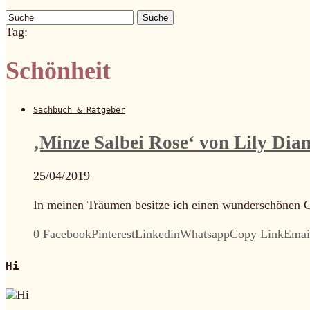
Suche
Tag:
Schönheit
Sachbuch & Ratgeber
‚Minze Salbei Rose‘ von Lily Di
25/04/2019
In meinen Träumen besitze ich einen wunderschönen G
0
Facebook
Pinterest
Linkedin
Whatsapp
Copy Link
Emai
Hi