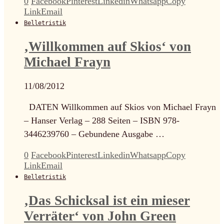
0
Facebook
Pinterest
Linkedin
Whatsapp
Copy
Link
Email
Belletristik
‚Willkommen auf Skios‘ von
Michael Frayn
11/08/2012
DATEN Willkommen auf Skios von Michael Frayn
– Hanser Verlag – 288 Seiten – ISBN 978-
3446239760 – Gebundene Ausgabe …
0
Facebook
Pinterest
Linkedin
Whatsapp
Copy
Link
Email
Belletristik
‚Das Schicksal ist ein mieser
Verräter‘ von John Green