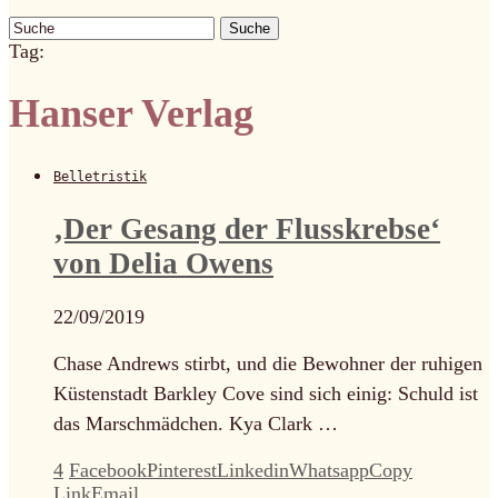
Suche
Tag:
Hanser Verlag
Belletristik
‚Der Gesang der Flusskrebse‘
von Delia Owens
22/09/2019
Chase Andrews stirbt, und die Bewohner der ruhigen
Küstenstadt Barkley Cove sind sich einig: Schuld ist
das Marschmädchen. Kya Clark …
4
Facebook
Pinterest
Linkedin
Whatsapp
Copy
Link
Email