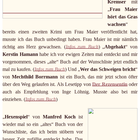
Kremser
mit
„
Frau Maier
hört das Gras
wachsen
“
bereits einen zweiten Krimi um Frau Maier veröffentlicht hat,
musste ich das Buch unbedingt haben. Frau Maier ist mir nämlich
richtig ans Herz gewachsen. (
Infos zum Buch
) „
Abgehakt
“ von
Kerstin Hamann
habe ich vor ewigen Zeiten mal entdeckt und mir
vorgenommen, dieses „alte“ Buch auf der Wunschliste jetzt endlich
mal zu kaufen. (
Infos zum Buch
) Und „
Wer das Schweigen bricht
“
von
Mechthild Borrmann
ist ein Buch, das mir jetzt schon öfter
über den Weg gelaufen ist. Als Lesetipp von
Der Rezensentin
oder
auch als Empfehlung von Inge Löhnig. Musste also bei mir
einziehen. (
Infos zum Buch
)
„
Hexenspiel
“ von
Manfred Koch
ist
wieder mal so ein „altes“ Buch von der
Wunschliste, das ich beim stöbern vor
langer Zeit zufällig entdeckt habe. Das