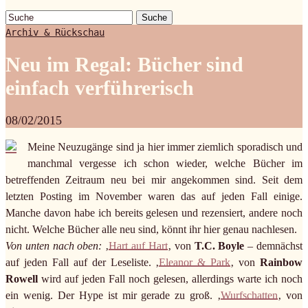
Suche
Archiv & Rückschau
Neu im Regal: Bücher sind
einfach verführerisch
08/02/2015
Meine Neuzugänge sind ja hier immer ziemlich sporadisch und
manchmal vergesse ich schon wieder, welche Bücher im
betreffenden Zeitraum neu bei mir angekommen sind. Seit dem
letzten Posting im November waren das auf jeden Fall einige.
Manche davon habe ich bereits gelesen und rezensiert, andere noch
nicht. Welche Bücher alle neu sind, könnt ihr hier genau nachlesen.
Von unten nach oben:
‚
Hart auf Hart
‚ von
T.C. Boyle
– demnächst
auf jeden Fall auf der Leseliste. ‚
Eleanor & Park
‚ von
Rainbow
Rowell
wird auf jeden Fall noch gelesen, allerdings warte ich noch
ein wenig. Der Hype ist mir gerade zu groß. ‚
Wurfschatten
‚ von