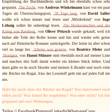
Empfehlung der Buchhändlerin und ich bin ebenfalls schon sehr
gespannt. ‚
Die Zucht
‚ von
Andreas Winkelmann
kam vor ein paar
Tagen als Überraschungspost, ‚
28 Tage lang
‚ von
David Safier
wollte ich schon immer mal lesen und ‚Mörderkind‘ von
Inge
Löhnig
solltet ihr unbedingt lesen. ‚
Die Henkerstochter und der
König von Bamberg
‚ von
Oliver Pötzsch
wurde gekauft, weil ich
bisher alle Teile der Reihe kenne und hin und wieder sehr gerne
auch auf Historische Romane zurückgreife. Der letzte ist aber schon
viel zu lange her. ‚
Alleine war gestern
‚ von
Beatrice Meier
und
‚
Honigtot
‚ von
Hanni Münzer
sind ebenfalls noch auf meiner Liste
und machen den SuB damit wieder ein kleines Stück höher. Und
dann gäbe es da noch Skoobe und meinen E-Reader und noch viele
alte Bücher im Regal. Also der Lesestoff geht mir auf jeden Fall nie
aus.
Habt ihr auch eines der Bücher im Regal? Was interessiert euch
selbst auch? Was könnt ihr empfehlen? Was eher nicht? Ich bin
gespannt auf eure Meinungen.
Teilen
0
Facebook
Pinterest
Linkedin
Whatsapp
Copy