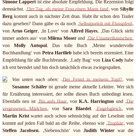
Simone Lappert
ist eine absolute Empfehlung. Die Rezension folgt
demnächst. ‚
Der Tag, als meine Frau einen Mann fand
‚ von
Sibylle
Berg
kommt auch in nächster Zeit dran. Habt ihr schon den Trailer
dazu gesehen? Dann gäbe es da noch ‚
Selbstporträt mit Flusspferd
‚
von
Arno Geiger
, ‚In Love‘ von
Alfred Hayes
, ‚Das Glück sieht
immer anders aus‘ von
Milena Moser
und ‚
Die Unamerikanischen
‚
von
Molly Antopol
. Das tolle Buch ‚Meine wundervolle
Buchhandlung‘ von
Petra Hartlieb
habe ich bereits rezensiert. Eine
Empfehlung für alle Buchfreunde. ‚Lady Bag‘ von
Liza Cody
habe
ich erst beendet und bin doch tatsächlich etwas zwiegespalten.
Von unten nach oben:
‚
Der Feind in meinem Topf?
‚ von
Susanne Schäfer
ist gerade meine aktuelle Lektüre. Wer sich
für Ernährung interessiert, der sollte dieses Buch unbedingt lesen.
Ebenfalls neu ist ‚
Bis aufs Haar
‚ von
K.A. Harrington
und ‚
Die
vergessenen Mädchen
‚ von
Sara Blaedel
. ‚
Engelsgleich
‚ von
Martin Krist
wartet auch schon sehnsüchtig auf der Leseliste und
kommt auf jeden Fall bald an die Reihe, ebenso wie ‚
Trophäe
‚ von
Steffen Jacobsen
. ‚Siebenschön‘ von
Judith Winter
war die