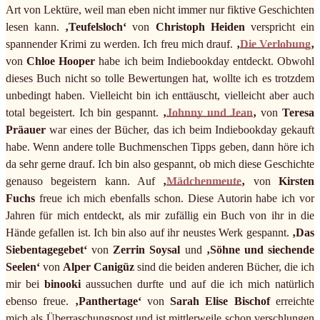
Art von Lektüre, weil man eben nicht immer nur fiktive Geschichten
lesen kann.
‚Teufelsloch‘
von
Christoph Heiden
verspricht ein
spannender Krimi zu werden. Ich freu mich drauf.
‚
Die Verlobung
‚
von
Chloe Hooper
habe ich beim Indiebookday entdeckt. Obwohl
dieses Buch nicht so tolle Bewertungen hat, wollte ich es trotzdem
unbedingt haben. Vielleicht bin ich enttäuscht, vielleicht aber auch
total begeistert. Ich bin gespannt.
‚
Johnny und Jean
‚
von
Teresa
Präauer
war eines der Bücher, das ich beim Indiebookday gekauft
habe. Wenn andere tolle Buchmenschen Tipps geben, dann höre ich
da sehr gerne drauf. Ich bin also gespannt, ob mich diese Geschichte
genauso begeistern kann. Auf
‚
Mädchenmeute
‚
von
Kirsten
Fuchs
freue ich mich ebenfalls schon. Diese Autorin habe ich vor
Jahren für mich entdeckt, als mir zufällig ein Buch von ihr in die
Hände gefallen ist. Ich bin also auf ihr neustes Werk gespannt.
‚Das
Siebentagegebet‘
von
Zerrin Soysal
und
‚Söhne und siechende
Seelen‘
von
Alper Canigüz
sind die beiden anderen Bücher, die ich
mir bei
binooki
aussuchen durfte und auf die ich mich natürlich
ebenso freue.
‚Panthertage‘
von
Sarah Elise Bischof
erreichte
mich als Überraschungspost und ist mittlerweile schon verschlungen