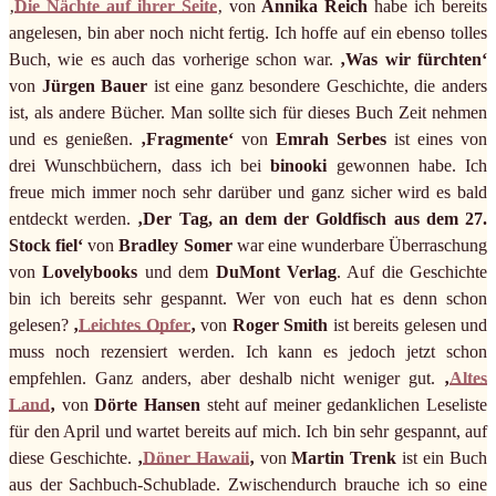
‚
Die Nächte auf ihrer Seite
‚ von
Annika Reich
habe ich bereits
angelesen, bin aber noch nicht fertig. Ich hoffe auf ein ebenso tolles
Buch, wie es auch das vorherige schon war.
‚Was wir fürchten‘
von
Jürgen Bauer
ist eine ganz besondere Geschichte, die anders
ist, als andere Bücher. Man sollte sich für dieses Buch Zeit nehmen
und es genießen.
‚Fragmente‘
von
Emrah Serbes
ist eines von
drei Wunschbüchern, dass ich bei
binooki
gewonnen habe. Ich
freue mich immer noch sehr darüber und ganz sicher wird es bald
entdeckt werden.
‚Der Tag, an dem der Goldfisch aus dem 27.
Stock fiel‘
von
Bradley Somer
war eine wunderbare Überraschung
von
Lovelybooks
und dem
DuMont Verlag
. Auf die Geschichte
bin ich bereits sehr gespannt. Wer von euch hat es denn schon
gelesen?
‚
Leichtes Opfer
‚
von
Roger Smith
ist bereits gelesen und
muss noch rezensiert werden. Ich kann es jedoch jetzt schon
empfehlen. Ganz anders, aber deshalb nicht weniger gut.
‚
Altes
Land
‚
von
Dörte Hansen
steht auf meiner gedanklichen Leseliste
für den April und wartet bereits auf mich. Ich bin sehr gespannt, auf
diese Geschichte.
‚
Döner Hawaii
‚
von
Martin Trenk
ist ein Buch
aus der Sachbuch-Schublade. Zwischendurch brauche ich so eine