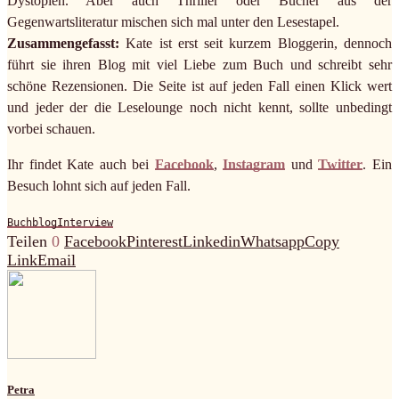
Dystopien. Aber auch Thriller oder Bücher aus der
Gegenwartsliteratur mischen sich mal unter den Lesestapel.
Zusammengefasst:
Kate ist erst seit kurzem Bloggerin, dennoch
führt sie ihren Blog mit viel Liebe zum Buch und schreibt sehr
schöne Rezensionen. Die Seite ist auf jeden Fall einen Klick wert
und jeder der die Leselounge noch nicht kennt, sollte unbedingt
vorbei schauen.
Ihr findet Kate auch bei
Facebook
,
Instagram
und
Twitter
. Ein
Besuch lohnt sich auf jeden Fall.
Buchblog
Interview
Teilen
0
Facebook
Pinterest
Linkedin
Whatsapp
Copy
Link
Email
Petra