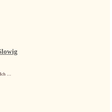
Slowig
. Ich …