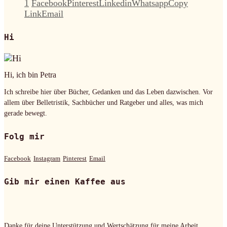
1
Facebook
Pinterest
Linkedin
Whatsapp
Copy
Link
Email
Hi
Hi, ich bin Petra
Ich schreibe hier über Bücher, Gedanken und das Leben dazwischen. Vor
allem über Belletristik, Sachbücher und Ratgeber und alles, was mich
gerade bewegt.
Folg mir
Facebook
Instagram
Pinterest
Email
Gib mir einen Kaffee aus
Danke für deine Unterstützung und Wertschätzung für meine Arbeit.