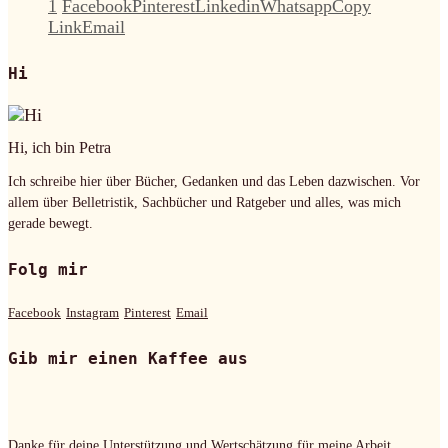
1
Facebook
Pinterest
Linkedin
Whatsapp
Copy
Link
Email
Hi
Hi, ich bin Petra
Ich schreibe hier über Bücher, Gedanken und das Leben dazwischen. Vor
allem über Belletristik, Sachbücher und Ratgeber und alles, was mich
gerade bewegt.
Folg mir
Facebook
Instagram
Pinterest
Email
Gib mir einen Kaffee aus
Danke für deine Unterstützung und Wertschätzung für meine Arbeit.