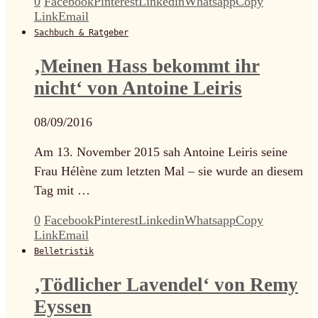
0
Facebook
Pinterest
Linkedin
Whatsapp
Copy
Link
Email
Sachbuch & Ratgeber
‚Meinen Hass bekommt ihr
nicht‘ von Antoine Leiris
08/09/2016
Am 13. November 2015 sah Antoine Leiris seine
Frau Hélène zum letzten Mal – sie wurde an diesem
Tag mit …
0
Facebook
Pinterest
Linkedin
Whatsapp
Copy
Link
Email
Belletristik
‚Tödlicher Lavendel‘ von Remy
Eyssen