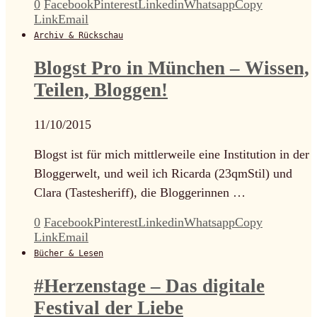
0
Facebook
Pinterest
Linkedin
Whatsapp
Copy
Link
Email
Archiv & Rückschau
Blogst Pro in München – Wissen,
Teilen, Bloggen!
11/10/2015
Blogst ist für mich mittlerweile eine Institution in der
Bloggerwelt, und weil ich Ricarda (23qmStil) und
Clara (Tastesheriff), die Bloggerinnen …
0
Facebook
Pinterest
Linkedin
Whatsapp
Copy
Link
Email
Bücher & Lesen
#Herzenstage – Das digitale
Festival der Liebe