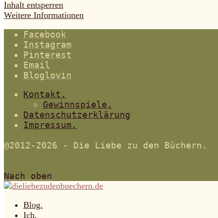
Inhalt entsperren
Weitere Informationen
Facebook
Instagram
Pinterest
Email
Bloglovin
Kontakt.
Gewinnspiele.
Datenschutzerklärung
Impressum.
@2012-2026 - Die Liebe zu den Büchern.
Nach oben
Blog.
Ich.