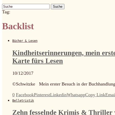
Suche
Tag:
Backlist
Bücher & Lesen
Kindheitserinnerungen, mein erst
Karte fürs Lesen
10/12/2017
©Schwitzke Mein erster Besuch in der Buchhandlung
0
Facebook
Pinterest
Linkedin
Whatsapp
Copy Link
Emai
Belletristik
Zehn fesselnde Krimis & Thriller 