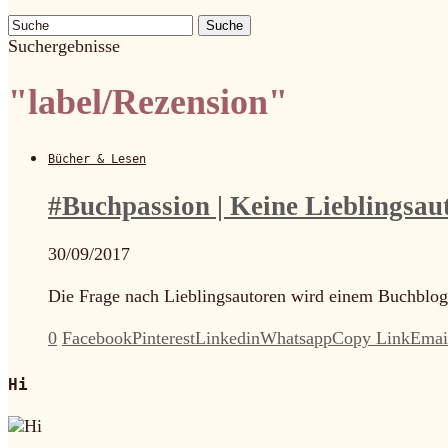
Suche
Suchergebnisse
"label/Rezension"
Bücher & Lesen
#Buchpassion | Keine Lieblingsa
30/09/2017
Die Frage nach Lieblingsautoren wird einem Buchblog
0
Facebook
Pinterest
Linkedin
Whatsapp
Copy Link
Emai
Hi