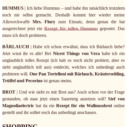
HUMMUS
| Ich liebe Hummus – und habe ihn tatsächlich trotzdem
noch nie selbst gemacht. Deshalb kommt hier wieder meine
Allzweckwaffe
Mrs. Flury
zum Einsatz, denn genau die hat
ausgerechnet jetzt ein
Rezept für tollen Hummus
gepostet. Das
muss ich doch probieren.
BÄRLAUCH
| Habe ich schon erwähnt, dass ich Bärlauch liebe?
Jetzt wisst ihr es alle! Bei
Nicest Things von Vera
habe ich ein
unglaublich tolles Rezept (ich hab es noch nicht probiert, aber es
sieht unglaublich toll aus) entdeckt, welches ich unbedingt auch
probieren will.
One Pan Tortelloni mit Bärlauch, Kräuterseitling,
Trüffel und Pecorino
ist genau meins.
BROT
| Und wie sieht es mit Brot aus? Auch schon vor der Frage
gestanden, ob man jetzt einen Sauerteig ansetzen soll?
Stef von
Magnoliaelectric
hat da ein
Rezept für ein Wallnussbrot
online
gestellt und ihr solltet euch das unbedingt anschauen.
SHOPPING