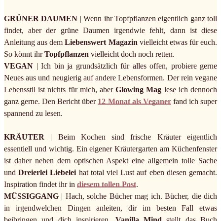
GRÜNER DAUMEN
| Wenn ihr Topfpflanzen eigentlich ganz toll
findet, aber der grüne Daumen irgendwie fehlt, dann ist diese
Anleitung aus dem
Liebenswert Magazin
vielleicht etwas für euch.
So könnt ihr
Topfpflanzen
vielleicht doch noch retten.
VEGAN
|
Ich bin ja grundsätzlich für alles offen, probiere gerne
Neues aus und neugierig auf andere Lebensformen. Der rein vegane
Lebensstil ist nichts für mich, aber
Glowing Mag
lese ich dennoch
ganz gerne. Den Bericht über
12 Monat als Veganer
fand ich super
spannend zu lesen.
KRÄUTER
| Beim Kochen sind frische Kräuter eigentlich
essentiell und wichtig. Ein eigener Kräutergarten am Küchenfenster
ist daher neben dem optischen Aspekt eine allgemein tolle Sache
und
Dreierlei Liebelei
hat total viel Lust auf eben diesen gemacht.
Inspiration findet ihr in
diesem tollen Post
.
MÜSSIGGANG
| Hach, solche Bücher mag ich. Bücher, die dich
in irgendwelchen Dingen anleiten, dir im besten Fall etwas
beibringen und dich inspirieren.
Vanilla Mind
stellt das Buch