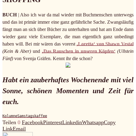
BUCH
| Also ich war da mal wieder mit Buchmenschen unterwegs
und das ist primär immer eine ganz gefährliche Sache. Zwangsläufig
fängt man an sich über Bücher zu unterhalten und hat am Ende dann
wieder ganz viele Exemplare, die man eigentlich ganz unbedingt
haben will. Bei mir wären das vorerst
‚Loretta‘ von Shawn Vestal
(Kein & Aber)
und
‚Das Rauschen in unseren Köpfen‘
(Ullstein
Fünf)
von Svenja Gräfen. Kennt ihr die schon?
Habt ein zauberhaftes Wochenende mit viel
Sonne, schönen Momenten und Zeit für
euch.
Kolumne
Samstagskaffee
Teilen
0
Facebook
Pinterest
Linkedin
Whatsapp
Copy
Link
Email