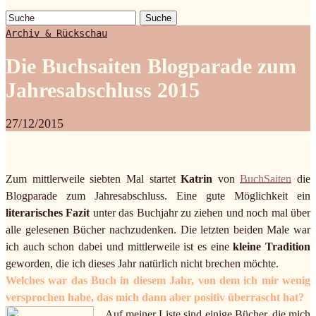
Suche
Archiv & Rückschau
Die Buchsaiten Blogparade zum
Jahresabschluss 2015
27/12/2015
Zum mittlerweile siebten Mal startet
Katrin
von
BuchSaiten
die
Blogparade zum Jahresabschluss. Eine gute Möglichkeit ein
literarisches Fazit
unter das Buchjahr zu ziehen und noch mal über
alle gelesenen Bücher nachzudenken. Die letzten beiden Male war
ich auch schon dabei und mittlerweile ist es eine
kleine Tradition
geworden, die ich dieses Jahr natürlich nicht brechen möchte.
Welches war das Buch in diesem Jahr, von dem ich mir wenig
versprochen habe, das mich dann aber positiv überrascht hat?
Auf meiner Liste sind einige Bücher, die mich