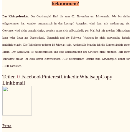
bekommen?
Das Kleingedruckte
: Das Gewinnspiel läuft bis zum 02. November um Mitternacht. Wer bis dahin
teilgenommen hat, wandert automatisch in den Lostopf. Ausgelost wird dann mit random.org, der
Gewinner wird nicht benachrichtigt, sondern muss sich selbstständig per Mail bei mir melden. Mitmachen
kann jeder Leser aus Deutschland, Österreich und der Schweiz. Werbung ist nicht notwendig, jedoch
natürlich erlaubt. Die Teilnehmer müssen 18 Jahre alt sein. Andernfalls brauche ich die Einverständnis eurer
Eltern. Der Rechtsweg ist ausgeschlossen und eine Barauszahlung des Gewinns nicht möglich. Mit eurer
Teilnahme erklärt ihr euch damit einverstanden. Alle ausführlichen Details zum Gewinnspiel könnt ihr
HIER nachlesen.
Teilen
0
Facebook
Pinterest
Linkedin
Whatsapp
Copy
Link
Email
Petra