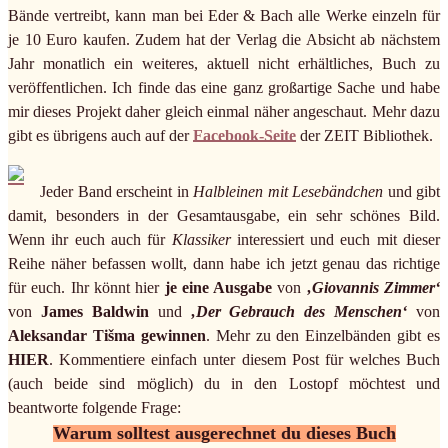
Bände vertreibt, kann man bei Eder & Bach alle Werke einzeln für
je 10 Euro kaufen. Zudem hat der Verlag die Absicht ab nächstem
Jahr monatlich ein weiteres, aktuell nicht erhältliches, Buch zu
veröffentlichen. Ich finde das eine ganz großartige Sache und habe
mir dieses Projekt daher gleich einmal näher angeschaut. Mehr dazu
gibt es übrigens auch auf der
Facebook-Seite
der ZEIT Bibliothek.
Jeder Band erscheint in
Halbleinen mit Lesebändchen
und gibt
damit, besonders in der Gesamtausgabe, ein sehr schönes Bild.
Wenn ihr euch auch für
Klassiker
interessiert und euch mit dieser
Reihe näher befassen wollt, dann habe ich jetzt genau das richtige
für euch. Ihr könnt hier
je eine Ausgabe
von
‚Giovannis Zimmer‘
von
James Baldwin
und
‚Der Gebrauch des Menschen‘
von
Aleksandar Tišma
gewinnen
. Mehr zu den Einzelbänden gibt es
HIER
. Kommentiere einfach unter diesem Post für welches Buch
(auch beide sind möglich) du in den Lostopf möchtest und
beantworte folgende Frage:
Warum solltest ausgerechnet du dieses Buch