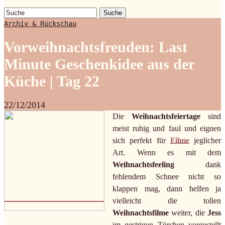
Suche
Archiv & Rückschau
Vorweihnachtsfreuden: Last
Minute Geschenkidee aus der
Küche | Tag 22
22/12/2014
Die
Weihnachtsfeiertage
sind
meist ruhig und faul und eignen
sich perfekt für
Filme
jeglicher
Art. Wenn es mit dem
Weihnachtsfeeling
dank
fehlendem Schnee nicht so
klappen mag, dann helfen ja
vielleicht die tollen
Weihnachtsfilme
weiter, die
Jess
im gestrigen Türchen vorgestellt