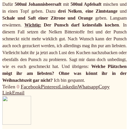
Dafür
500ml Johannisbeersaft
mit
500ml Apfelsaft
mischen und
in einen Topf geben. Dazu
drei Nelken
,
eine Zimtstange
und
Schale und Saft einer Zitrone und Orange
geben. Langsam
erwärmen.
Wichtig:
Der Punsch darf keinesfalls kochen
. In
diesem Fall setzen die Nelken Bitterstoffe frei und der Punsch
schmeckt nicht mehr wirklich gut. Nach Wunsch kann der Punsch
auch noch gezuckert werden, ich allerdings mag ihn pur am liebsten.
Vielleicht habt ihr ja jetzt auch Lust den Kuchen nachzubacken oder
ebenfalls den Punsch zu probieren. Sagt mir dann doch unbedingt,
wie es euch geschmeckt hat. Und übrigens:
Welche Plätzchen
mögt ihr am liebsten? Ohne was könnt ihr in der
Weihnachtszeit gar nicht?
Ich bin gespannt.
Teilen
0
Facebook
Pinterest
Linkedin
Whatsapp
Copy
Link
Email