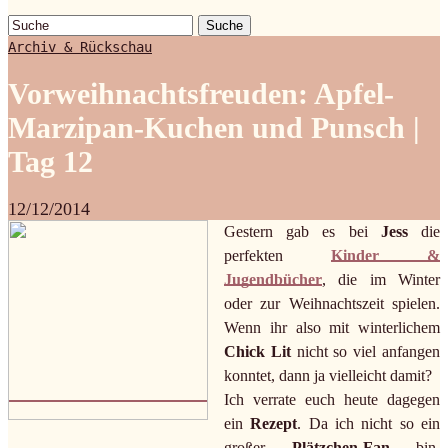
Suche
Archiv & Rückschau
Vorweihnachtsfreuden: Apfel-
Marzipan-Kuchen und Punsch |
Tag 12
12/12/2014
Gestern gab es bei
Jess
die
perfekten
Kinder &
Jugendbücher
, die im Winter
oder zur Weihnachtszeit spielen.
Wenn ihr also mit winterlichem
Chick Lit
nicht so viel anfangen
konntet, dann ja vielleicht damit?
Ich verrate euch heute dagegen
ein
Rezept
. Da ich nicht so ein
großer
Plätzchen-Fan
bin,