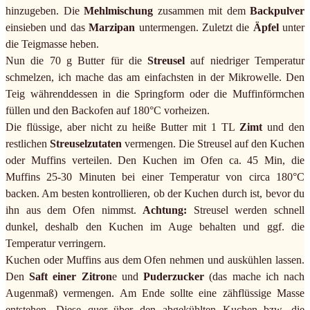
hinzugeben. Die
Mehlmischung
zusammen mit dem
Backpulver
einsieben und das
Marzipan
untermengen. Zuletzt die
Äpfel
unter
die Teigmasse heben.
Nun die 70 g Butter für die
Streusel
auf niedriger Temperatur
schmelzen, ich mache das am einfachsten in der Mikrowelle. Den
Teig währenddessen in die Springform oder die Muffinförmchen
füllen und den Backofen auf 180°C vorheizen.
Die flüssige, aber nicht zu heiße Butter mit 1 TL
Zimt
und den
restlichen
Streuselzutaten
vermengen. Die Streusel auf den Kuchen
oder Muffins verteilen. Den Kuchen im Ofen ca. 45 Min, die
Muffins 25-30 Minuten bei einer Temperatur von circa 180°C
backen. Am besten kontrollieren, ob der Kuchen durch ist, bevor du
ihn aus dem Ofen nimmst.
Achtung:
Streusel werden schnell
dunkel, deshalb den Kuchen im Auge behalten und ggf. die
Temperatur verringern.
Kuchen oder Muffins aus dem Ofen nehmen und auskühlen lassen.
Den
Saft einer Zitron
e und
Puderzucker
(das mache ich nach
Augenmaß) vermengen. Am Ende sollte eine zähflüssige Masse
entstehen. Diese quer über den abgekühlten Kuchen bzw. die