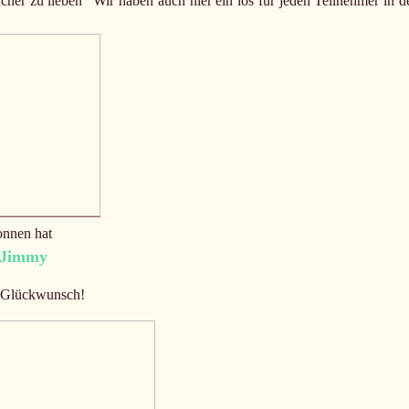
her zu lieben“ Wir haben auch hier ein los für jeden Teilnehmer in d
nnen hat
 Jimmy
 Glückwunsch!