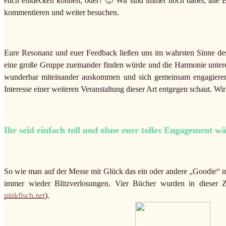
euch entdecken können, oder? 🙂 Wir sind immer noch dabei, alle 
kommentieren und weiter besuchen.
Eure Resonanz und euer Feedback ließen uns im wahrsten Sinne des 
eine große Gruppe zueinander finden würde und die Harmonie untere
wunderbar miteinander auskommen und sich gemeinsam engagieren! W
Interesse einer weiteren Veranstaltung dieser Art entgegen schaut. Wi
Ihr seid einfach toll und ohne euer tolles Engagement w
So wie man auf der Messe mit Glück das ein oder andere „Goodie“ m
immer wieder Blitzverlosungen. Vier Bücher wurden in dieser Ze
pinkfisch.net
).