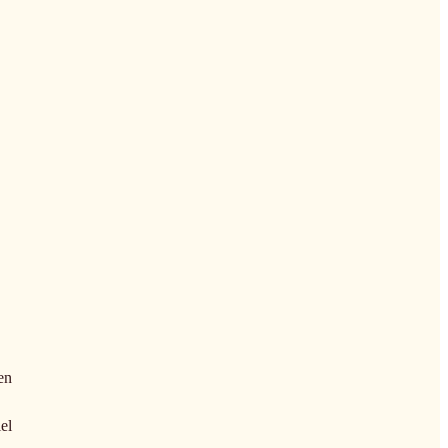
en
el