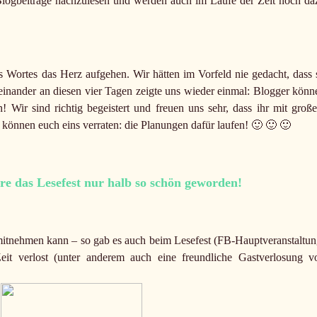
Blogbeiträge nachzulesen und werden auch im Laufe der Zeit noch da
Wortes das Herz aufgehen. Wir hätten im Vorfeld nie gedacht, dass 
inander an diesen vier Tagen zeigte uns wieder einmal: Blogger könn
ir sind richtig begeistert und freuen uns sehr, dass ihr mit groß
r können euch eins verraten: die Planungen dafür laufen! 🙂 🙂 🙂
äre das Lesefest nur halb so schön geworden!
itnehmen kann – so gab es auch beim Lesefest (FB-Hauptveranstaltun
it verlost (unter anderem auch eine freundliche Gastverlosung v