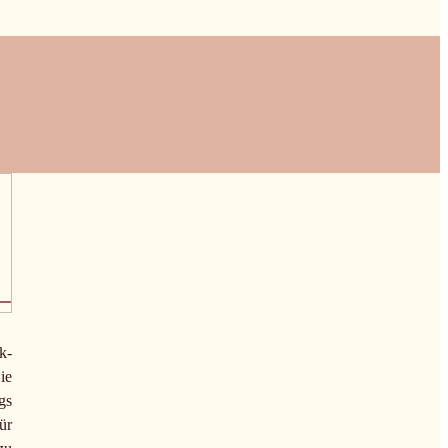
k-
ie
gs
ür