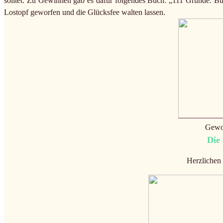
solltet. Zu Gewinnen gab es dafür folgendes Buch: „111 Gründe. Büc
Lostopf geworfen und die Glücksfee walten lassen.
Gewo
Die
Herzlichen