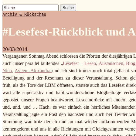
Suche
Archiv & Rückschau
#Lesefest-Rückblick und 
20/03/2014
Vergangenen Sonntag Abend schlossen die Pforten der diesjährigen
auch unser parallel laufendes „
Lesefest – Lesen, Austauschen, Blo
Nina
,
Aygen, Alexandra
und ich sind immer noch total geflasht vo
Beteiligung und der Resonanz zu dieser Veranstaltung. Schon gl
früh, als die Tore der LBM öffneten, startete auch das Lesefest direk
wart alle super-aktiv und habt wunderschöne Blogbeiträge verfas
gepostet, unsere Fragen beantwortet, Leseeindrücke mit andern getei
und, und, und … Hach, es war einfach ein herrliches Miteinander,
Veranstaltung jagte ein Post den nächsten und auch bei Twitter 
Stimmung war trotz der ab und an mal wieder aufkommenden Mes
kennengelernt und uns in alle Richtungen mit Gleichgesinnten verne