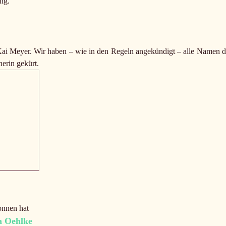
ung.
i Meyer. Wir haben – wie in den Regeln angekündigt – alle Namen d
erin gekürt.
nnen hat
a Oehlke