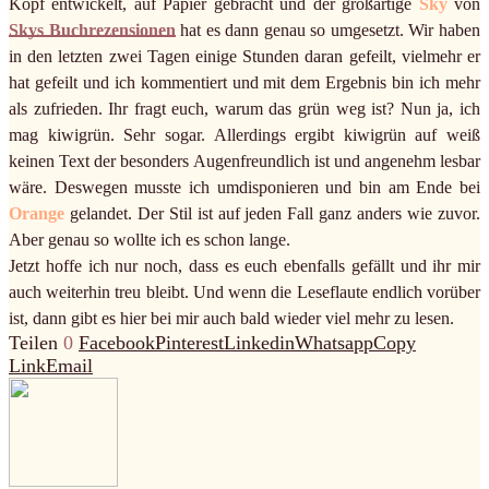
Kopf entwickelt, auf Papier gebracht und der großartige
Sky
von
Skys Buchrezensionen
hat es dann genau so umgesetzt. Wir haben
in den letzten zwei Tagen einige Stunden daran gefeilt, vielmehr er
hat gefeilt und ich kommentiert und mit dem Ergebnis bin ich mehr
als zufrieden. Ihr fragt euch, warum das grün weg ist? Nun ja, ich
mag kiwigrün. Sehr sogar. Allerdings ergibt kiwigrün auf weiß
keinen Text der besonders Augenfreundlich ist und angenehm lesbar
wäre. Deswegen musste ich umdisponieren und bin am Ende bei
Orange
gelandet. Der Stil ist auf jeden Fall ganz anders wie zuvor.
Aber genau so wollte ich es schon lange.
Jetzt hoffe ich nur noch, dass es euch ebenfalls gefällt und ihr mir
auch weiterhin treu bleibt. Und wenn die Leseflaute endlich vorüber
ist, dann gibt es hier bei mir auch bald wieder viel mehr zu lesen.
Teilen
0
Facebook
Pinterest
Linkedin
Whatsapp
Copy
Link
Email